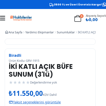
3500 TL ve Üzeri Ücretsiz Kargo!
Alışveriş Sepeti
0
₺
0,00
Ana Sayfa
Yardımcı Ekipmanlar
Sunumluklar
İKİ KATLI AÇIK BÜF
Biradli
Ürün Kodu: GRV-1915
İKİ KATLI AÇIK BÜFE
SUNUM (3'lü)
★
★
★
★
★
Değerlendirme yok
₺
11.550,00
KDV Dahil
Taksit seçeneklerini görüntüle