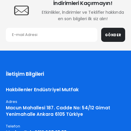
İndirimleri Kaçırmayın!
Etkinlikler, İndirimler ve Teklifler hakkında
en son bilgileri ilk siz alın!
GÖNDER
İletişim Bilgileri
Hakbilenler Endüstriyel Mutfak
Adres
Macun Mahallesi 187. Cadde No: 54/12 Gimat
Yenimahalle Ankara 6105 Türkiye
Telefon