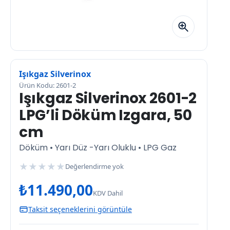
Işıkgaz Silverinox
Ürün Kodu: 2601-2
Işıkgaz Silverinox 2601-2
LPG’li Döküm Izgara, 50
cm
Döküm • Yarı Düz -Yarı Oluklu • LPG Gaz
★
★
★
★
★
Değerlendirme yok
₺
11.490,00
KDV Dahil
Taksit seçeneklerini görüntüle