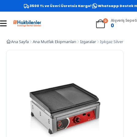
3500 TL ve Üzeri Ücretsiz Kargo!
Whatsapp Destek Hatt
Alışveriş Sepeti
0
0
Ana Sayfa
Ana Mutfak Ekipmanları
Izgaralar
Işıkgaz Silverinox 2