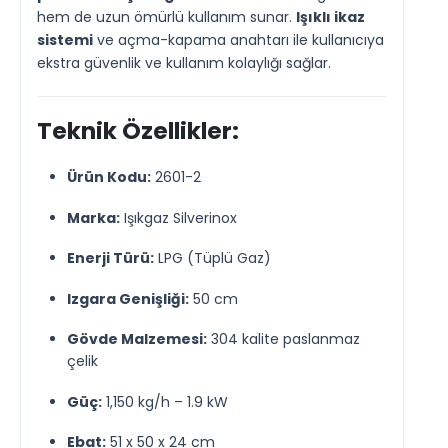
hem de uzun ömürlü kullanım sunar.
Işıklı ikaz
sistemi
ve açma-kapama anahtarı ile kullanıcıya
ekstra güvenlik ve kullanım kolaylığı sağlar.
Teknik Özellikler:
Ürün Kodu:
2601-2
Marka:
Işıkgaz Silverinox
Enerji Türü:
LPG (Tüplü Gaz)
Izgara Genişliği:
50 cm
Gövde Malzemesi:
304 kalite paslanmaz
çelik
Güç:
1,150 kg/h – 1.9 kW
Ebat:
51 x 50 x 24 cm