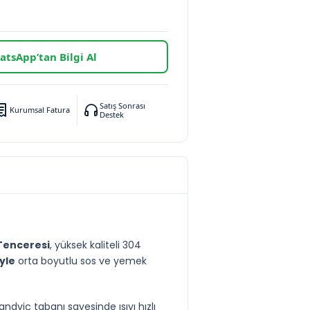
tsApp’tan Bilgi Al
Satış Sonrası
Kurumsal Fatura
Destek
Tenceresi
, yüksek kaliteli 304
iyle
orta boyutlu sos ve yemek
dviç tabanı sayesinde ısıyı hızlı