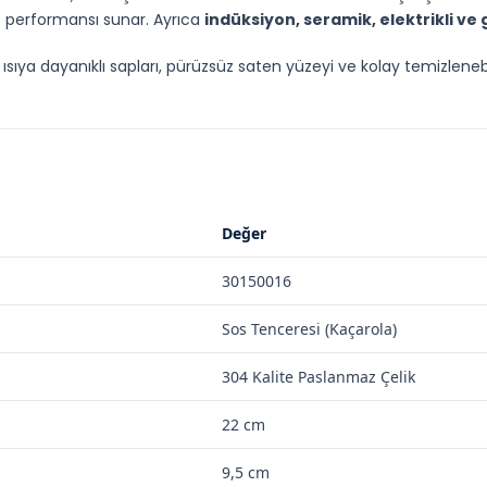
 performansı sunar. Ayrıca
indüksiyon, seramik, elektrikli ve
ıya dayanıklı sapları, pürüzsüz saten yüzeyi ve kolay temizlenebil
Değer
30150016
Sos Tenceresi (Kaçarola)
304 Kalite Paslanmaz Çelik
22 cm
9,5 cm