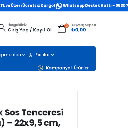
zeri Ücretsiz Kargo!
Whatsapp Destek Hattı – 0530 773 0581
Hoşgeldiniz
Alışveriş Sepeti
0
Giriş Yap / Kayıt Ol
₺
0,00
Ekipmanları
Fırınlar
Kampanyalı Ürünler
k Sos Tenceresi
) – 22x9,5 cm,