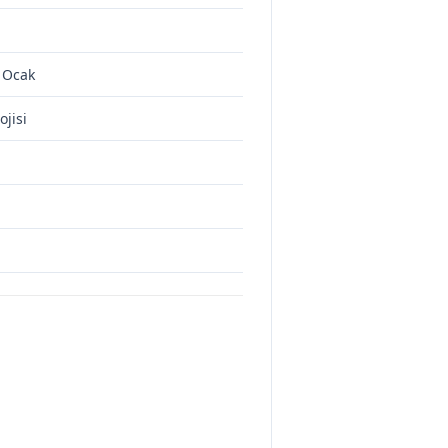
k Ocak
jisi