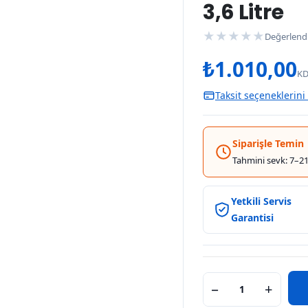
3,6 Litre
★
★
★
★
★
Değerlend
₺
1.010,00
KD
Taksit seçeneklerini
Siparişle Temin
Tahmini sevk: 7–21
Yetkili Servis
Garantisi
−
+