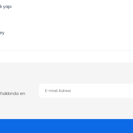
ı yapı
zey
er hakkında en