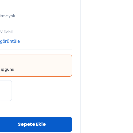
irme yok
V Dahil
 görüntüle
 iş günü
Sepete Ekle