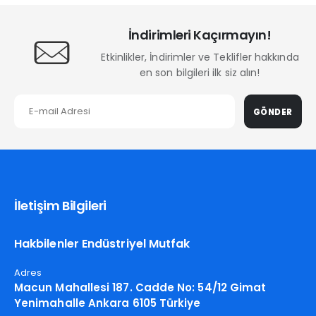
İndirimleri Kaçırmayın!
Etkinlikler, İndirimler ve Teklifler hakkında
en son bilgileri ilk siz alın!
GÖNDER
İletişim Bilgileri
Hakbilenler Endüstriyel Mutfak
Adres
Macun Mahallesi 187. Cadde No: 54/12 Gimat
Yenimahalle Ankara 6105 Türkiye