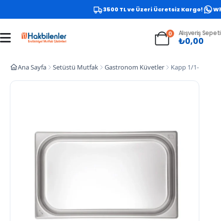
3500 TL ve Üzeri Ücretsiz Kargo!
What
Alışveriş Sepeti
0
₺
0,00
Ana Sayfa
Setüstü Mutfak
Gastronom Küvetler
Kapp 1/1‑150 Çel