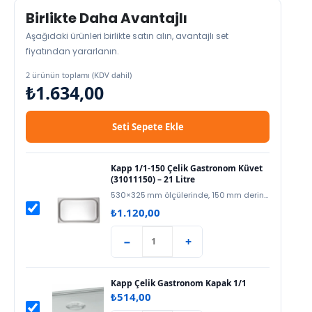
Birlikte Daha Avantajlı
Aşağıdaki ürünleri birlikte satın alın, avantajlı set
fiyatından yararlanın.
2 ürünün toplamı (KDV dahil)
₺1.634,00
Seti Sepete Ekle
Kapp 1/1‑150 Çelik Gastronom Küvet
(31011150) – 21 Litre
530×325 mm ölçülerinde, 150 mm derinlik (GN 1/1‑150) ile 21 Litre hacimli Kapp Çelik Gastronom Küvet,…
₺
1.120,00
−
+
Kapp Çelik Gastronom Kapak 1/1
₺
514,00