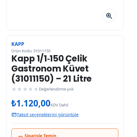
KAPP
Ürün Kodu: 31011150
Kapp 1/1‑150 Çelik
Gastronom Küvet
(31011150) – 21 Litre
★
★
★
★
★
Değerlendirme yok
₺
1.120,00
KDV Dahil
Taksit seçeneklerini görüntüle
Siparişle Temin