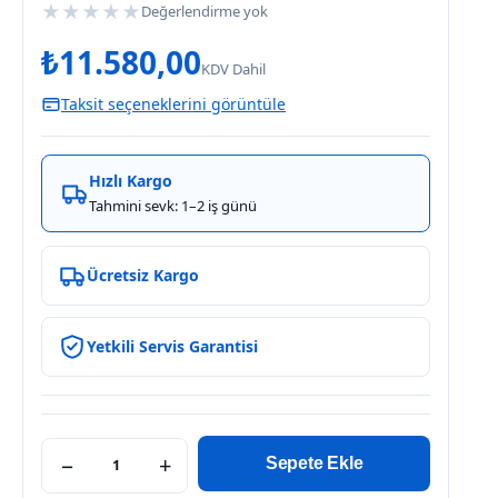
★
★
★
★
★
Değerlendirme yok
₺
11.580,00
KDV Dahil
Taksit seçeneklerini görüntüle
Hızlı Kargo
Tahmini sevk: 1–2 iş günü
Ücretsiz Kargo
Yetkili Servis Garantisi
−
+
Sepete Ekle