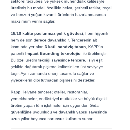
sektörel tecrübesi ve yüksek mühendislik kalitesiyle
üretilmiş bu model, özellikle helva, şerbetli tatlılar, reçel
ve benzeri yoğun kıvamlı ürünlerin hazırlanmasında
maksimum verim sağlar.
18/10 kalite paslanmaz çelik gövdesi
, hem hijyenik
hem de son derece dayanıklıdır. Tencerenin alt
kısmında yer alan
3 katlı sandviç taban
, KAPP’ın
patentli
Impact Bounding teknolojisi
ile üretilmiştir.
Bu özel üretim tekniği sayesinde tencere, ısıyı eşit
şekilde dağıtarak pişirme kalitesini en üst seviyeye
taşır. Aynı zamanda enerji tasarrufu sağlar ve
yiyeceklerin dibi tutmadan pişmesini destekler.
Kapp Helvane tencere; oteller, restoranlar,
yemekhaneler, endüstriyel mutfaklar ve büyük ölçekli
üretim yapan tüm işletmeler için uygundur. Gıda
güvenliğine uygunluğu ve dayanıklı yapısı sayesinde
uzun yıllar boyunca sorunsuz kullanım sunar.