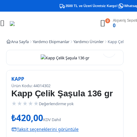
3500 TL ve Üzeri Ücretsiz Kargo!
Whatsapp
Alışveriş Sepeti
0
0
Ana Sayfa
Yardımcı Ekipmanlar
Yardımcı Ürünler
Kapp Çelik Şaşul
KAPP
Ürün Kodu: 44014302
Kapp Çelik Şaşula 136 gr
★
★
★
★
★
Değerlendirme yok
₺
420,00
KDV Dahil
Taksit seçeneklerini görüntüle