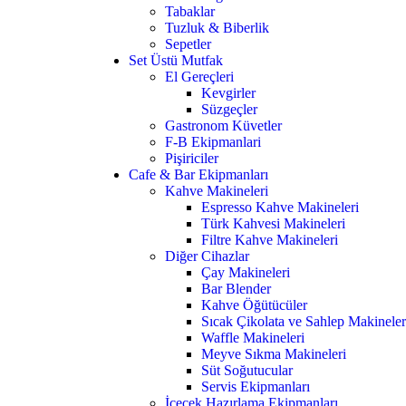
Tabaklar
Tuzluk & Biberlik
Sepetler
Set Üstü Mutfak
El Gereçleri
Kevgirler
Süzgeçler
Gastronom Küvetler
F-B Ekipmanlari
Pişiriciler
Cafe & Bar Ekipmanları
Kahve Makineleri
Espresso Kahve Makineleri
Türk Kahvesi Makineleri
Filtre Kahve Makineleri
Diğer Cihazlar
Çay Makineleri
Bar Blender
Kahve Öğütücüler
Sıcak Çikolata ve Sahlep Makineler
Waffle Makineleri
Meyve Sıkma Makineleri
Süt Soğutucular
Servis Ekipmanları
İçecek Hazırlama Ekipmanları