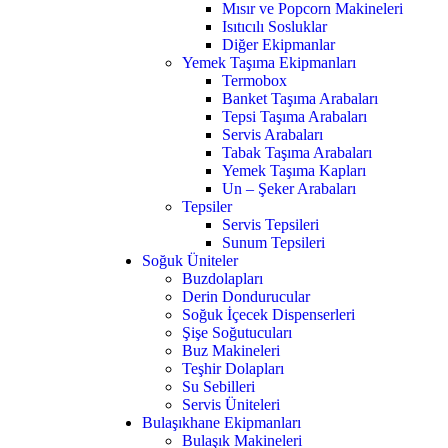
Mısır ve Popcorn Makineleri
Isıtıcılı Sosluklar
Diğer Ekipmanlar
Yemek Taşıma Ekipmanları
Termobox
Banket Taşıma Arabaları
Tepsi Taşıma Arabaları
Servis Arabaları
Tabak Taşıma Arabaları
Yemek Taşıma Kapları
Un – Şeker Arabaları
Tepsiler
Servis Tepsileri
Sunum Tepsileri
Soğuk Üniteler
Buzdolapları
Derin Dondurucular
Soğuk İçecek Dispenserleri
Şişe Soğutucuları
Buz Makineleri
Teşhir Dolapları
Su Sebilleri
Servis Üniteleri
Bulaşıkhane Ekipmanları
Bulaşık Makineleri