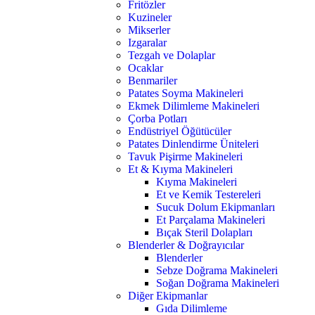
Fritözler
Kuzineler
Mikserler
Izgaralar
Tezgah ve Dolaplar
Ocaklar
Benmariler
Patates Soyma Makineleri
Ekmek Dilimleme Makineleri
Çorba Potları
Endüstriyel Öğütücüler
Patates Dinlendirme Üniteleri
Tavuk Pişirme Makineleri
Et & Kıyma Makineleri
Kıyma Makineleri
Et ve Kemik Testereleri
Sucuk Dolum Ekipmanları
Et Parçalama Makineleri
Bıçak Steril Dolapları
Blenderler & Doğrayıcılar
Blenderler
Sebze Doğrama Makineleri
Soğan Doğrama Makineleri
Diğer Ekipmanlar
Gıda Dilimleme