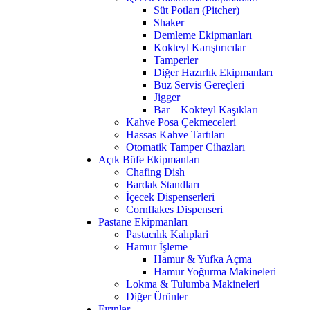
Süt Potları (Pitcher)
Shaker
Demleme Ekipmanları
Kokteyl Karıştırıcılar
Tamperler
Diğer Hazırlık Ekipmanları
Buz Servis Gereçleri
Jigger
Bar – Kokteyl Kaşıkları
Kahve Posa Çekmeceleri
Hassas Kahve Tartıları
Otomatik Tamper Cihazları
Açık Büfe Ekipmanları
Chafing Dish
Bardak Standları
İçecek Dispenserleri
Cornflakes Dispenseri
Pastane Ekipmanları
Pastacılık Kalıplari
Hamur İşleme
Hamur & Yufka Açma
Hamur Yoğurma Makineleri
Lokma & Tulumba Makineleri
Diğer Ürünler
Fırınlar