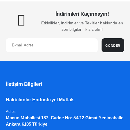
İndirimleri Kaçırmayın!
Etkinlikler, İndirimler ve Teklifler hakkında en
son bilgileri ilk siz alın!
GÖNDER
İletişim Bilgileri
Hakbilenler Endüstriyel Mutfak
Adres
Macun Mahallesi 187. Cadde No: 54/12 Gimat Yenimahalle
Ankara 6105 Türkiye