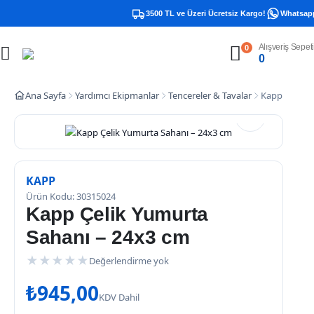
3500 TL ve Üzeri Ücretsiz Kargo!
Whatsapp D
Alışveriş Sepeti
0
0
Ana Sayfa
Yardımcı Ekipmanlar
Tencereler & Tavalar
Kapp Çelik 
KAPP
Ürün Kodu: 30315024
Kapp Çelik Yumurta
Sahanı – 24x3 cm
★
★
★
★
★
Değerlendirme yok
₺
945,00
KDV Dahil