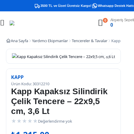
3500 TL ve Üzeri Ücretsiz Kargo!
Whatsapp Destek Hattı –
Alışveriş Sepeti
0
0
Ana Sayfa
Yardımcı Ekipmanlar
Tencereler & Tavalar
Kapp Kapaksız
KAPP
Ürün Kodu: 30312210
Kapp Kapaksız Silindirik
Çelik Tencere – 22x9,5
cm, 3,6 Lt
★
★
★
★
★
Değerlendirme yok