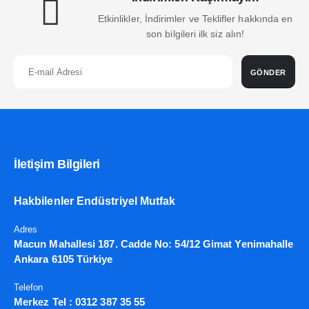
Etkinlikler, İndirimler ve Teklifler hakkında en
son bilgileri ilk siz alın!
GÖNDER
İletişim Bilgileri
Hakbilenler Endüstriyel Mutfak
Adres
Macun Mahallesi 187. Cadde No: 54/12 Gimat Yenimahalle
Ankara 6105 Türkiye
Telefon
Merkez Tel :
0312 387 35 55