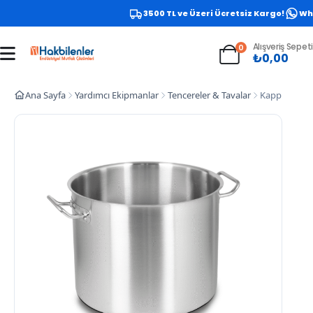
3500 TL ve Üzeri Ücretsiz Kargo!
What
Alışveriş Sepeti
0
₺
0,00
Ana Sayfa
Yardımcı Ekipmanlar
Tencereler & Tavalar
Kapp Kapaksız