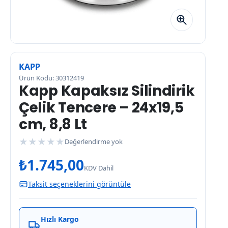
KAPP
Ürün Kodu: 30312419
Kapp Kapaksız Silindirik
Çelik Tencere – 24x19,5
cm, 8,8 Lt
★
★
★
★
★
Değerlendirme yok
₺
1.745,00
KDV Dahil
Taksit seçeneklerini görüntüle
Hızlı Kargo