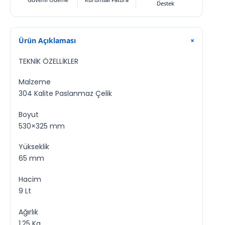
Destek
Ürün Açıklaması
+
TEKNİK ÖZELLİKLER
Malzeme
304 Kalite Paslanmaz Çelik
Boyut
530×325 mm
Yükseklik
65 mm
Hacim
9 Lt
Ağırlık
1,25 Kg