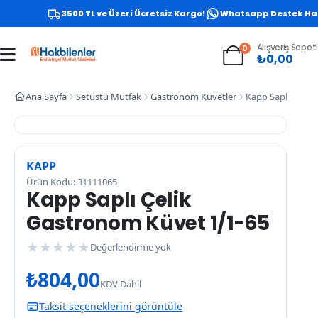
3500 TL ve Üzeri Ücretsiz Kargo!
Whatsapp Destek Hattı
Alışveriş Sepeti
0
₺
0,00
Ana Sayfa
Setüstü Mutfak
Gastronom Küvetler
Kapp Saplı Çelik
KAPP
Ürün Kodu: 31111065
Kapp Saplı Çelik
Gastronom Küvet 1/1-65
★
★
★
★
★
Değerlendirme yok
₺
804,00
KDV Dahil
Taksit seçeneklerini görüntüle