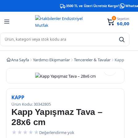
3500 TL ve Üzeri Ücretsiz Kargo!
Whatsapp
0
Sepetim
₺
0,00
Ana Sayfa
Yardımcı Ekipmanlar
Tencereler & Tavalar
Kapp Yapışm
KAPP
Ürün Kodu: 30342805
Kapp Yapışmaz Tava –
28x6 cm
★
★
★
★
★
Değerlendirme yok