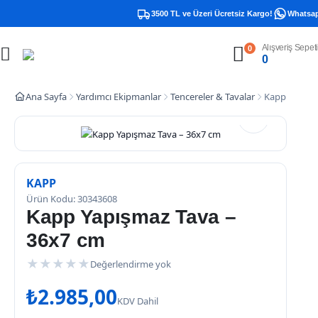
3500 TL ve Üzeri Ücretsiz Kargo!
Whatsapp 
Alışveriş Sepeti
0
0
Ana Sayfa
Yardımcı Ekipmanlar
Tencereler & Tavalar
Kapp Yapışm
KAPP
Ürün Kodu: 30343608
Kapp Yapışmaz Tava –
36x7 cm
★
★
★
★
★
Değerlendirme yok
₺
2.985,00
KDV Dahil