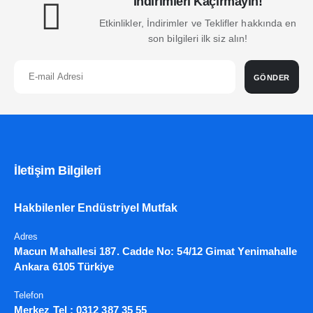
İndirimleri Kaçırmayın!
Etkinlikler, İndirimler ve Teklifler hakkında en
son bilgileri ilk siz alın!
GÖNDER
İletişim Bilgileri
Hakbilenler Endüstriyel Mutfak
Adres
Macun Mahallesi 187. Cadde No: 54/12 Gimat Yenimahalle
Ankara 6105 Türkiye
Telefon
Merkez Tel :
0312 387 35 55