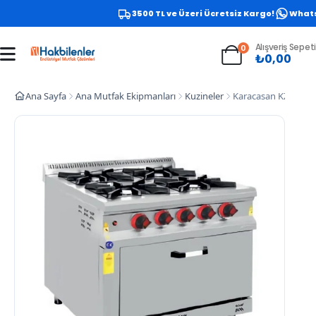
3500 TL ve Üzeri Ücretsiz Kargo!
Whatsap
Alışveriş Sepeti
0
₺
0,00
Ana Sayfa
Ana Mutfak Ekipmanları
Kuzineler
Karacasan KZG.1010.C