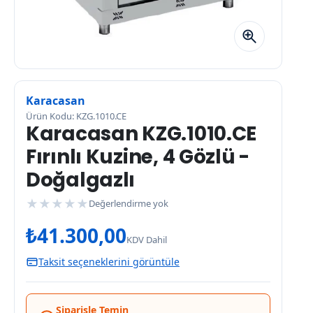
Karacasan
Ürün Kodu: KZG.1010.CE
Karacasan KZG.1010.CE
Fırınlı Kuzine, 4 Gözlü -
Doğalgazlı
★
★
★
★
★
Değerlendirme yok
₺
41.300,00
KDV Dahil
Taksit seçeneklerini görüntüle
Siparişle Temin