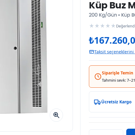
Küp Buz M
200 Kg/Gün • Küp B
★
★
★
★
★
Değerlend
₺
167.260,
Taksit seçeneklerini
Siparişle Temin
Tahmini sevk: 7–21
Ücretsiz Kargo