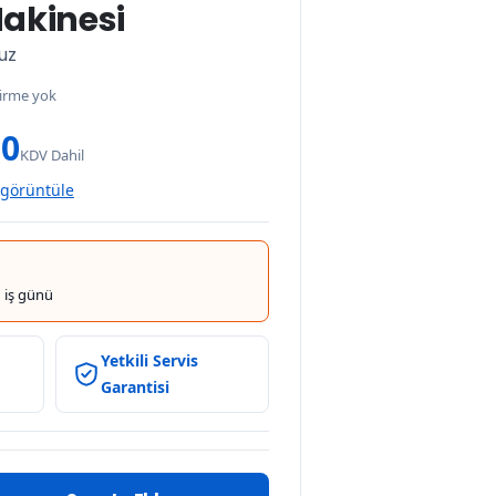
akinesi
uz
irme yok
00
KDV Dahil
 görüntüle
 iş günü
Yetkili Servis
Garantisi