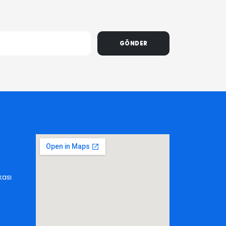
GÖNDER
kası