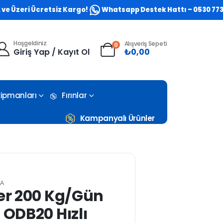
ri Ücretsiz Kargo!
Whatsapp Destek Hattı – 0530 773 0581
Hoşgeldiniz
Alışveriş Sepeti
0
Giriş Yap / Kayıt Ol
₺
0,00
Ekipmanları
Fırınlar
Kampanyalı Ürünler
0A
ler 200 Kg/Gün
 ODB20 Hızlı