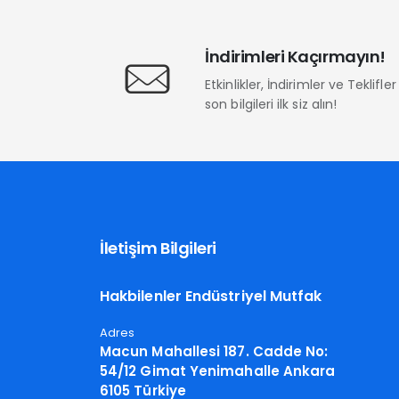
İndirimleri Kaçırmayın!
Etkinlikler, İndirimler ve Teklifl
son bilgileri ilk siz alın!
İletişim Bilgileri
Hakbilenler Endüstriyel Mutfak
Adres
Macun Mahallesi 187. Cadde No:
54/12 Gimat Yenimahalle Ankara
6105 Türkiye