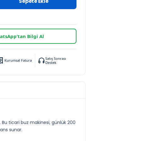
Sepete Ekle
tsApp’tan Bilgi Al
Satış Sonrası
Kurumsal Fatura
Destek
. Bu ticari buz makinesi, günlük 200
mans sunar.