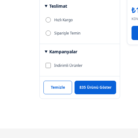
Teslimat
₺
KDV
Hızlı Kargo
Siparişle Temin
Kampanyalar
İndirimli Ürünler
Temizle
835 Ürünü Göster