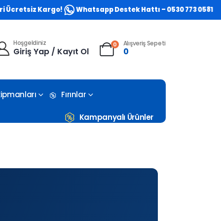
iz Kargo!
Whatsapp Destek Hattı – 0530 773 0581
Hoşgeldiniz
Alışveriş Sepeti
0
Giriş Yap / Kayıt Ol
0
Ekipmanları
Fırınlar
Kampanyalı Ürünler