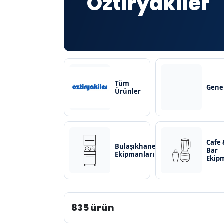
Öztiryakiler
Tüm
Gene
Ürünler
Cafe 
Bulaşıkhane
Bar
Ekipmanları
Ekip
835 ürün