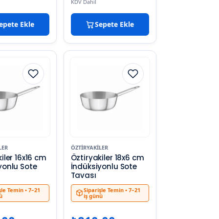
KDV Dahil
epete Ekle
Sepete Ekle
LER
ÖZTIRYAKILER
iler 16x16 cm
Öztiryakiler 18x6 cm
yonlu Sote
İndüksiyonlu Sote
Tavası
şle Temin
• 7–21
Siparişle Temin
• 7–21
ü
iş günü