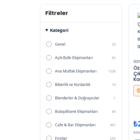
Filtreler
Kategori
Genel
29
Açık Büfe Ekipmanları
85
ÖZT
Özt
Ana Mutfak Ekipmanları
1538
Çı
Ko
62
Biberlik ve Kürdanlık
19
07
Blenderler & Doğrayıcılar
1
Bulaşıkhane Ekipmanları
84
₺
Cafe & Bar Ekipmanları
867
KDV
Fırınlar
295