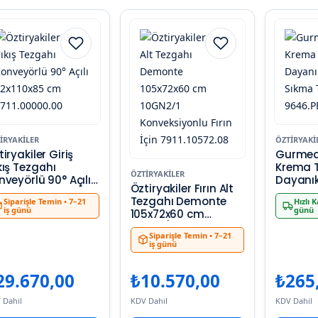
IRYAKILER
ÖZTIRYAKI
iryakiler Giriş
Gurmea
kış Tezgahı
Krema T
ÖZTIRYAKILER
nveyörlü 90° Açılı
Dayanık
Öztiryakiler Fırın Alt
x110x85 cm
Sıkma T
Tezgahı Demonte
Siparişle Temin
• 7–21
Hızlı 
11.00000.00
9646.PB
iş günü
günü
105x72x60 cm
10GN2/1
Siparişle Temin
• 7–21
Konveksiyonlu Fırın
iş günü
İçin 7911.10572.08
29.670,00
₺
10.570,00
₺
265
 Dahil
KDV Dahil
KDV Dahil