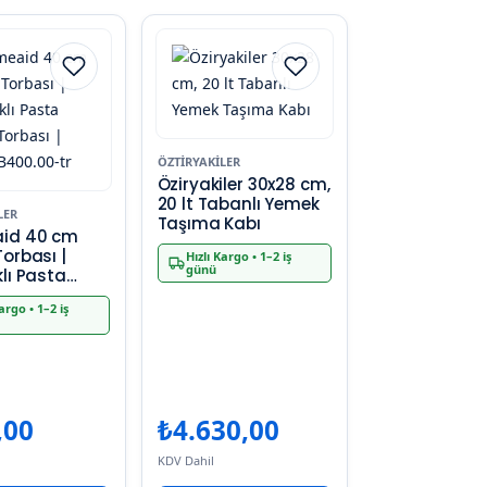
ÖZTIRYAKILER
Öziryakiler 30x28 cm,
20 lt Tabanlı Yemek
LER
Taşıma Kabı
id 40 cm
orbası |
Hızlı Kargo
• 1–2 iş
günü
lı Pasta
orbası |
Kargo
• 1–2 iş
400.00-tr
,00
₺
4.630,00
KDV Dahil