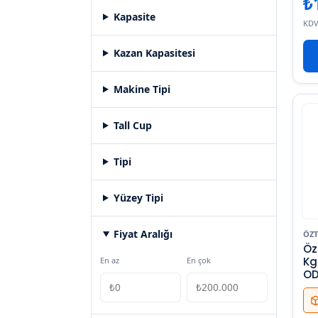
₺
Kapasite
KDV
Kazan Kapasitesi
Makine Tipi
Tall Cup
Tipi
Yüzey Tipi
Fiyat Aralığı
ÖZT
Öz
Kg
En az
En çok
OD
Ma