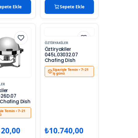
epete Ekle
Sepete Ekle
ÖZTIRYAKILER
Öztiryakiler
045L.03032.07
Chafing Dish
Siparişle Temin
• 7–21
iş günü
LER
iler
526D.07
 Chafing Dish
şle Temin
• 7–21
ü
120,00
₺
10.740,00