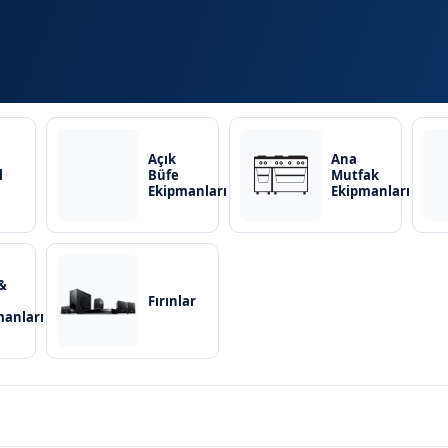
Açık
Ana
l
Büfe
Mutfak
Ekipmanları
Ekipmanları
&
Fırınlar
manları