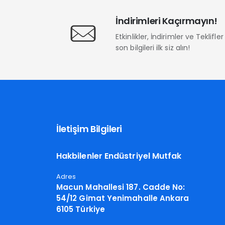
İndirimleri Kaçırmayın!
Etkinlikler, İndirimler ve Teklifl
son bilgileri ilk siz alın!
İletişim Bilgileri
Hakbilenler Endüstriyel Mutfak
Adres
Macun Mahallesi 187. Cadde No:
54/12 Gimat Yenimahalle Ankara
6105 Türkiye