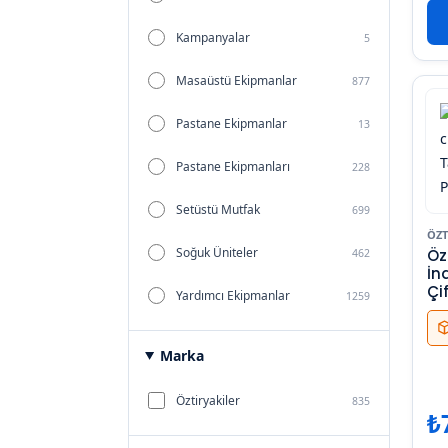
Kampanyalar
5
Masaüstü Ekipmanlar
877
Pastane Ekipmanlar
13
Pastane Ekipmanları
228
Setüstü Mutfak
699
ÖZT
Soğuk Üniteler
Özti
462
İn
Çif
Yardımcı Ekipmanlar
1259
Marka
Öztiryakiler
835
₺