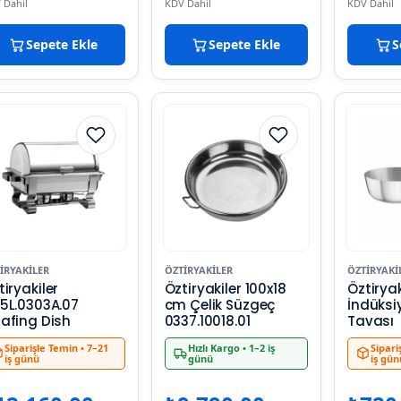
 Dahil
KDV Dahil
KDV Dahil
Sepete Ekle
Sepete Ekle
S
IRYAKILER
ÖZTIRYAKILER
ÖZTIRYAKI
tiryakiler
Öztiryakiler 100x18
Öztiryak
5L.0303A.07
cm Çelik Süzgeç
İndüksi
afing Dish
0337.10018.01
Tavası
Siparişle Temin
• 7–21
Hızlı Kargo
• 1–2 iş
Sipari
iş günü
günü
iş gün