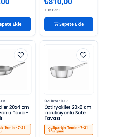
,00
₺
810,00
KDV Dahil
epete Ekle
Sepete Ekle
LER
ÖZTIRYAKILER
kiler 20x4 cm
Öztiryakiler 20x6 cm
yonlu Tava -
İndüksiyonlu Sote
ı
Tavası
şle Temin
• 7–21
Siparişle Temin
• 7–21
ü
iş günü