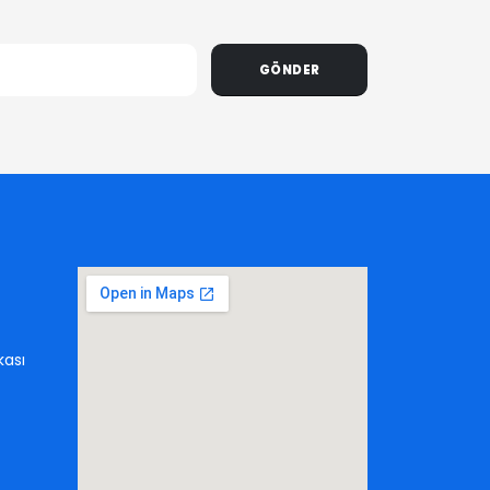
GÖNDER
kası