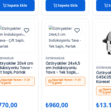
Sepete Ekle
Sepete Ekle
S
IRYAKILER
ÖZTIRYAKILER
ryakiler 20x4 cm
Öztiryakiler 24x4,5
düksiyonlu Tava -
cm İndüksiyonlu
ÖZTIRYAKI
t Saplı, Parlak
Tava - Tek Saplı,
Öztiryak
Parlak
045K.0
Siparişle Temin
• 7–21
Siparişle Temin
• 7–21
Küresel
iş günü
iş günü
Sipari
iş gün
770,00
₺
960,00
₺
13.