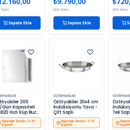
12.160,00
₺
9.790,00
₺
720
 Dahil
KDV Dahil
KDV Dahil
Sepete Ekle
Sepete Ekle
S
IRYAKILER
ÖZTIRYAKILER
ÖZTIRYAKI
tiryakiler 200
Öztiryakiler 20x4 cm
Öztirya
/Gün Kapasiteli
İndüksiyonlu Tava -
İndüksi
B20 Hızlı Küp Buz
Çift Saplı
Tek Sapl
kinesi
Siparişle Temin
• 7–21
Siparişle Temin
• 7–21
Sipari
iş günü
iş günü
iş gün