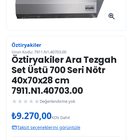
Öztiryakiler
Ürün Kodu: 7911.N1.40703.00
Öztiryakiler Ara Tezgah
Set Üstü 700 Seri Nötr
40x70x28 cm
7911.N1.40703.00
★
★
★
★
★
Değerlendirme yok
₺
9.270,00
KDV Dahil
Taksit seçeneklerini görüntüle