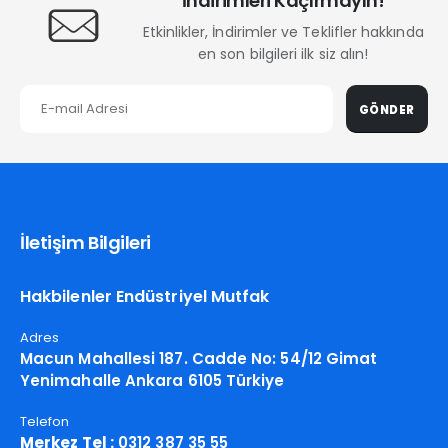
İndirimleri Kaçırmayın!
Etkinlikler, İndirimler ve Teklifler hakkında
en son bilgileri ilk siz alın!
GÖNDER
İletişim Bilgileri
Hakbilenler Endüstriyel Mutfak
Adres
Macun Mahallesi 187. Cadde No: 54/12 Gimat
Yenimahalle Ankara 6105 Türkiye
Telefon
Merkez Tel :
0312 387 35 55