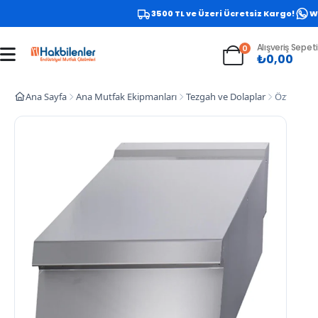
3500 TL ve Üzeri Ücretsiz Kargo!
Wha
Alışveriş Sepeti
0
₺
0,00
Ana Sayfa
Ana Mutfak Ekipmanları
Tezgah ve Dolaplar
Öztiryakil