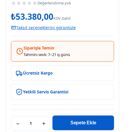
★
★
★
★
★
Değerlendirme yok
₺
53.380,00
KDV Dahil
Taksit seçeneklerini görüntüle
Siparişle Temin
Tahmini sevk: 7–21 iş günü
Ücretsiz Kargo
Yetkili Servis Garantisi
−
+
Sepete Ekle