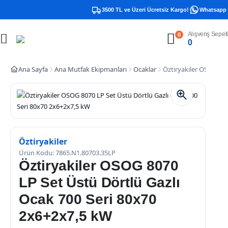
3500 TL ve Üzeri Ücretsiz Kargo!
Whatsapp De
Alışveriş Sepeti
0
0
Ana Sayfa
Ana Mutfak Ekipmanları
Ocaklar
Öztiryakiler OSOG 807
Öztiryakiler
Ürün Kodu: 7865.N1.80703.35LP
Öztiryakiler OSOG 8070
LP Set Üstü Dörtlü Gazlı
Ocak 700 Seri 80x70
2x6+2x7,5 kW