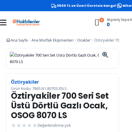
3500 TL ve Üzeri Ücretsiz Kargo!
Whats
Alışveriş Sepeti
0
0
Ana Sayfa
Ana Mutfak Ekipmanları
Ocaklar
Öztiryakiler 700 Seri
Öztiryakiler
Ürün Kodu: 7865.N1.80703.35LS
Öztiryakiler 700 Seri Set
Üstü Dörtlü Gazlı Ocak,
OSOG 8070 LS
★
★
★
★
★
Değerlendirme yok