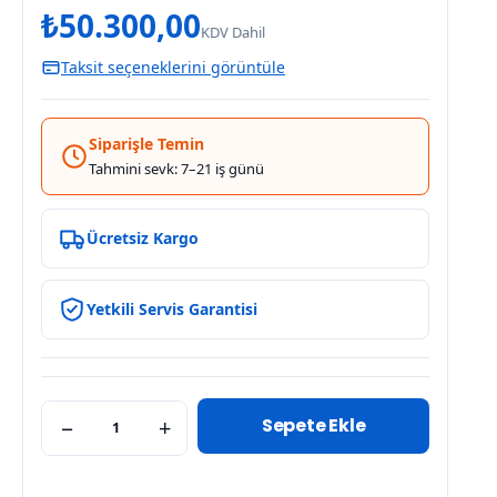
₺
50.300,00
KDV Dahil
Taksit seçeneklerini görüntüle
Siparişle Temin
Tahmini sevk: 7–21 iş günü
Ücretsiz Kargo
Yetkili Servis Garantisi
Sepete Ekle
−
+