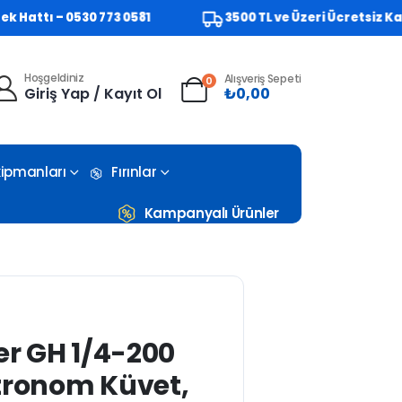
tı – 0530 773 0581
3500 TL ve Üzeri Ücretsiz Kargo!
Hoşgeldiniz
Alışveriş Sepeti
0
Giriş Yap / Kayıt Ol
₺
0,00
Ekipmanları
Fırınlar
Kampanyalı Ürünler
1
er GH 1/4-200
tronom Küvet,