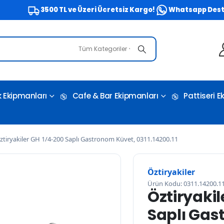
3500 TL ve Üzeri Ücretsiz Kargo!
Whatsapp Destek Hat
Tüm Kategoriler
 Ekipmanları
Cafe & Bar Ekipmanları
Pattiseri 
ztiryakiler GH 1/4-200 Saplı Gastronom Küvet, 0311.14200.11
Öztiryakiler
Ürün Kodu: 0311.14200.1
Öztiryakil
Saplı Gas