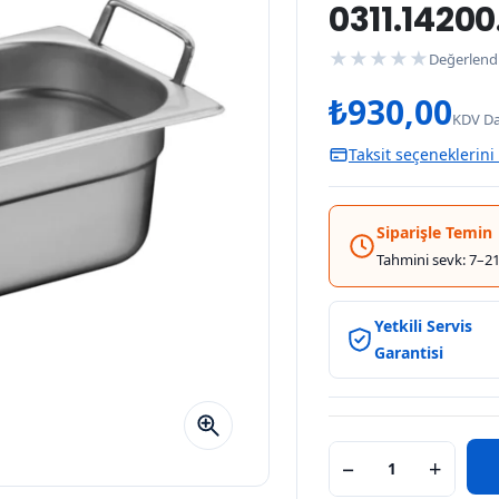
0311.14200.
★
★
★
★
★
Değerlend
₺
930,00
KDV Da
Taksit seçeneklerini
Siparişle Temin
Tahmini sevk: 7–21
Yetkili Servis
Garantisi
−
+