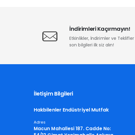
İndirimleri Kaçırmayın!
Etkinlikler, İndirimler ve Teklifl
son bilgileri ilk siz alın!
İletişim Bilgileri
Hakbilenler Endüstriyel Mutfak
Adres
Macun Mahallesi 187. Cadde No: