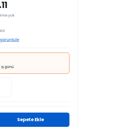
11
irme yok
hil
 görüntüle
 iş günü
Sepete Ekle