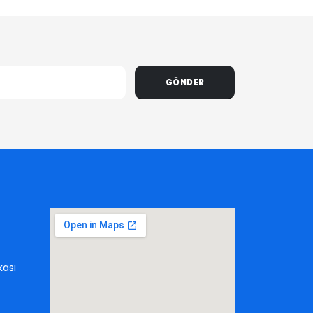
GÖNDER
kası