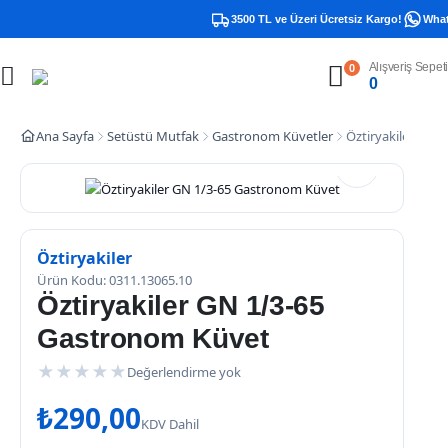
3500 TL ve Üzeri Ücretsiz Kargo!
Whatsa
Alışveriş Sepeti
0
0
Ana Sayfa
Setüstü Mutfak
Gastronom Küvetler
Öztiryakiler GN 
Öztiryakiler
Ürün Kodu: 0311.13065.10
Öztiryakiler GN 1/3-65
Gastronom Küvet
★
★
★
★
★
Değerlendirme yok
₺
290,00
KDV Dahil