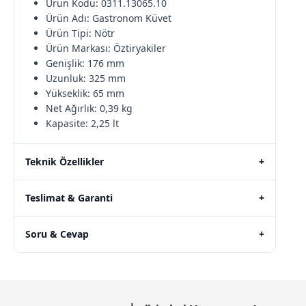
Ürün Kodu: 0311.13065.10
Ürün Adı: Gastronom Küvet
Ürün Tipi: Nötr
Ürün Markası: Öztiryakiler
Genişlik: 176 mm
Uzunluk: 325 mm
Yükseklik: 65 mm
Net Ağırlık: 0,39 kg
Kapasite: 2,25 lt
Teknik Özellikler
+
Teslimat & Garanti
+
Soru & Cevap
+