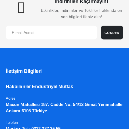
İndirimleri Kaçırmayın!
Etkinlikler, İndirimler ve Teklifler hakkında en
son bilgileri ilk siz alın!
GÖNDER
İletişim Bilgileri
Hakbilenler Endüstriyel Mutfak
Adres
Macun Mahallesi 187. Cadde No: 54/12 Gimat Yenimahalle
Ankara 6105 Türkiye
Telefon
Merkez Tel :
0312 387 35 55