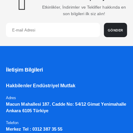
Etkinlikler, İndirimler ve Teklifler hakkında en
son bilgileri ilk siz alın!
GÖNDER
İletişim Bilgileri
Hakbilenler Endüstriyel Mutfak
Adres
Macun Mahallesi 187. Cadde No: 54/12 Gimat Yenimahalle
Ankara 6105 Türkiye
Telefon
Merkez Tel :
0312 387 35 55