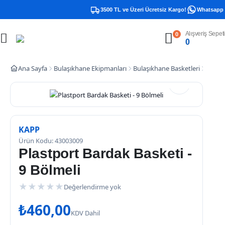
3500 TL ve Üzeri Ücretsiz Kargo!
Whatsapp De
Alışveriş Sepeti
0
0
Ana Sayfa
Bulaşıkhane Ekipmanları
Bulaşıkhane Basketleri
Plastp
KAPP
Ürün Kodu: 43003009
Plastport Bardak Basketi -
9 Bölmeli
★
★
★
★
★
Değerlendirme yok
₺
460,00
KDV Dahil