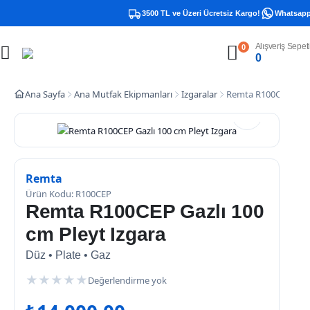
3500 TL ve Üzeri Ücretsiz Kargo!
Whatsapp D
Alışveriş Sepeti
0
0
Ana Sayfa
Ana Mutfak Ekipmanları
Izgaralar
Remta R100CEP Gazlı
Remta
Ürün Kodu: R100CEP
Remta R100CEP Gazlı 100
cm Pleyt Izgara
Düz • Plate • Gaz
★
★
★
★
★
Değerlendirme yok