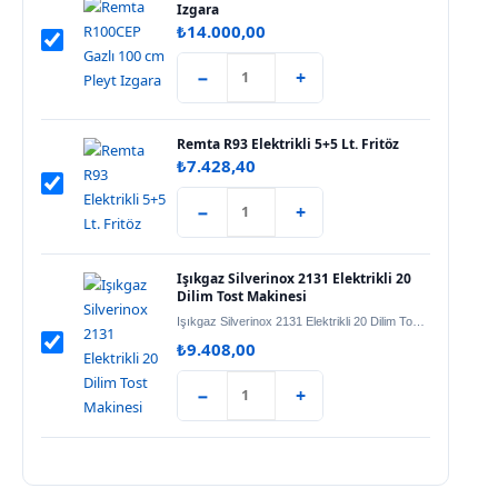
Izgara
₺
14.000,00
−
+
Remta R93 Elektrikli 5+5 Lt. Fritöz
₺
7.428,40
−
+
Işıkgaz Silverinox 2131 Elektrikli 20
Dilim Tost Makinesi
Işıkgaz Silverinox 2131 Elektrikli 20 Dilim Tost Makinesi, restoran, kafe, otel ve…
₺
9.408,00
−
+