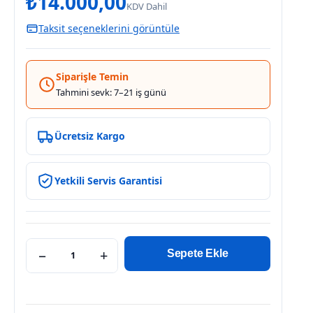
₺
14.000,00
KDV Dahil
Taksit seçeneklerini görüntüle
Siparişle Temin
Tahmini sevk: 7–21 iş günü
Ücretsiz Kargo
Yetkili Servis Garantisi
−
+
Sepete Ekle