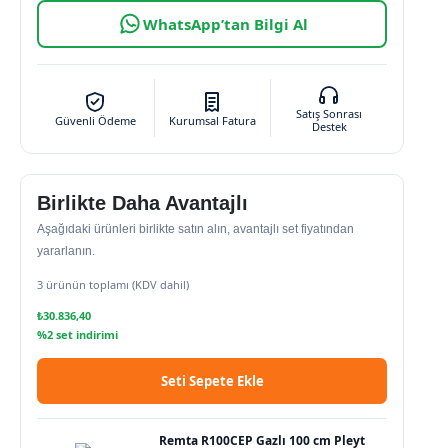
WhatsApp’tan Bilgi Al
Satış Sonrası
Güvenli Ödeme
Kurumsal Fatura
Destek
Birlikte Daha Avantajlı
Aşağıdaki ürünleri birlikte satın alın, avantajlı set fiyatından
yararlanın.
3 ürünün toplamı (KDV dahil)
₺
30.836,40
%2 set indirimi
Seti Sepete Ekle
Remta R100CEP Gazlı 100 cm Pleyt