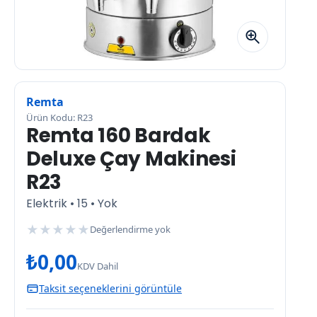
Remta
Ürün Kodu: R23
Remta 160 Bardak
Deluxe Çay Makinesi
R23
Elektrik • 15 • Yok
★
★
★
★
★
Değerlendirme yok
₺
0,00
KDV Dahil
Taksit seçeneklerini görüntüle