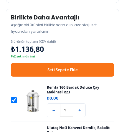
Birlikte Daha Avantajlı
Aşağıdaki ürünleri birlikte satın alın, avantajlı set
fiyatından yararlanın.
3 ürünün toplamı (KDV dahil)
₺1.136,80
%2 set indirimi
Seti Sepete Ekle
Remta 160 Bardak Deluxe Çay
Makinesi R23
₺
0,00
−
+
Ulutaş No:3 Kahveci Demlik, Bakalit