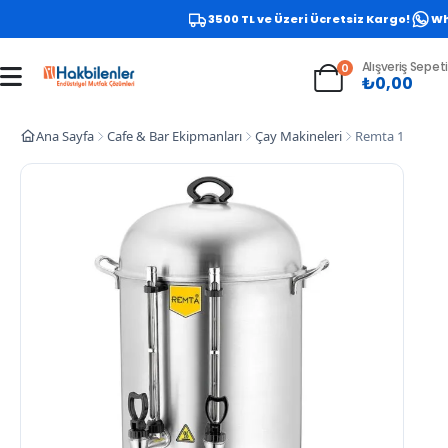
3500 TL ve Üzeri Ücretsiz Kargo!
What
Alışveriş Sepeti
0
₺
0,00
Ana Sayfa
Cafe & Bar Ekipmanları
Çay Makineleri
Remta 160 Bard