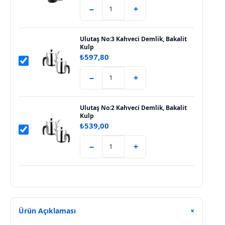
−
+
Ulutaş No:3 Kahveci Demlik, Bakalit
Kulp
₺
597,80
−
+
Ulutaş No:2 Kahveci Demlik, Bakalit
Kulp
₺
539,00
−
+
Ürün Açıklaması
+