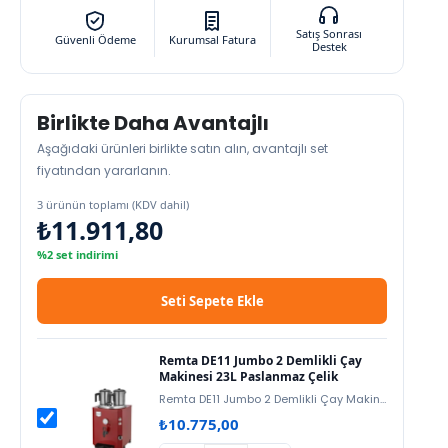
Satış Sonrası
Güvenli Ödeme
Kurumsal Fatura
Destek
Birlikte Daha Avantajlı
Aşağıdaki ürünleri birlikte satın alın, avantajlı set
fiyatından yararlanın.
3 ürünün toplamı (KDV dahil)
₺11.911,80
%2 set indirimi
Seti Sepete Ekle
Remta DE11 Jumbo 2 Demlikli Çay
Makinesi 23L Paslanmaz Çelik
Remta DE11 Jumbo 2 Demlikli Çay Makinesi, 23L kapasite ve paslanmaz çelik…
₺
10.775,00