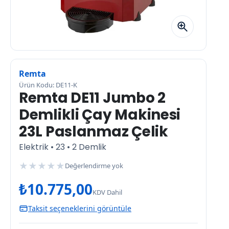
Remta
Ürün Kodu: DE11-K
Remta DE11 Jumbo 2
Demlikli Çay Makinesi
23L Paslanmaz Çelik
Elektrik • 23 • 2 Demlik
★
★
★
★
★
Değerlendirme yok
₺
10.775,00
KDV Dahil
Taksit seçeneklerini görüntüle