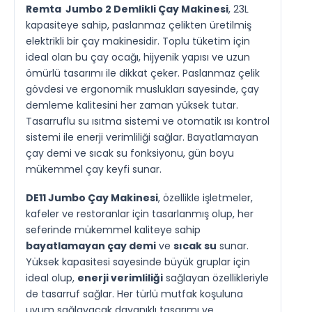
Remta Jumbo 2 Demlikli Çay Makinesi
, 23L
kapasiteye sahip, paslanmaz çelikten üretilmiş
elektrikli bir çay makinesidir. Toplu tüketim için
ideal olan bu çay ocağı, hijyenik yapısı ve uzun
ömürlü tasarımı ile dikkat çeker. Paslanmaz çelik
gövdesi ve ergonomik muslukları sayesinde, çay
demleme kalitesini her zaman yüksek tutar.
Tasarruflu su ısıtma sistemi ve otomatik ısı kontrol
sistemi ile enerji verimliliği sağlar. Bayatlamayan
çay demi ve sıcak su fonksiyonu, gün boyu
mükemmel çay keyfi sunar.
DE11 Jumbo Çay Makinesi
, özellikle işletmeler,
kafeler ve restoranlar için tasarlanmış olup, her
seferinde mükemmel kaliteye sahip
bayatlamayan çay demi
ve
sıcak su
sunar.
Yüksek kapasitesi sayesinde büyük gruplar için
ideal olup,
enerji verimliliği
sağlayan özellikleriyle
de tasarruf sağlar. Her türlü mutfak koşuluna
uyum sağlayacak dayanıklı tasarımı ve