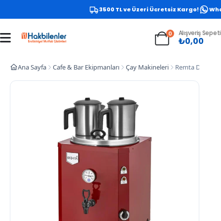
3500 TL ve Üzeri Ücretsiz Kargo!
Whats
Alışveriş Sepeti
0
₺
0,00
Ana Sayfa
Cafe & Bar Ekipmanları
Çay Makineleri
Remta DE11 Jum