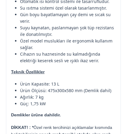
Otomatik ısı kontrol sistemi ile tasarrufludur.
Su ısıtma sistemi özel olarak tasarlanmıştır.
Gün boyu bayatlamayan çay demi ve sıcak su
verir.
Suyu kaynatan, paslanmayan şok tüp rezistans
ile donatılmıştır.
Özel model muslukları ile ergonomik kullanım
sağlar.
Cihazın su haznesinde su kalmadığında
elektriği keserek sesli ve ışıklı ikaz verir.
Teknik Özellikler
Ürün Kapasite: 13 L
Ürün Ölçüsü: 475x300x580 mm (Demlik dahil)
Ağırlık: 7 kg
Güç: 1,75 kW​
Demlikler ürüne dahildir.
DİKKAT! : *
Özel renk tercihinizi açıklamalar kısmında