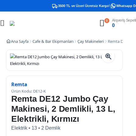
3500 TL ve Üzeri Ücretsiz Kargo!
Whatsapp Dest
Alışveriş Sepeti
0
0
Ana Sayfa
Cafe & Bar Ekipmanları
Çay Makineleri
Remta DE12 Jumbo
Remta
Ürün Kodu: DE12-K
Remta DE12 Jumbo Çay
Makinesi, 2 Demlikli, 13 L,
Elektrikli, Kırmızı
Elektrik • 13 • 2 Demlik