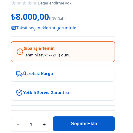
★
★
★
★
★
Değerlendirme yok
₺
8.000,00
KDV Dahil
Taksit seçeneklerini görüntüle
Siparişle Temin
Tahmini sevk: 7–21 iş günü
Ücretsiz Kargo
Yetkili Servis Garantisi
−
+
Sepete Ekle