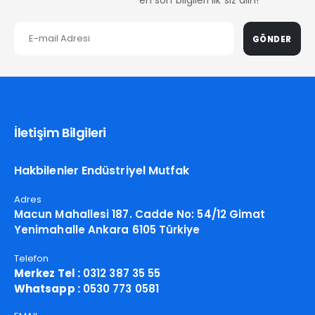
GÖNDER
İletişim Bilgileri
Hakbilenler Endüstriyel Mutfak
Adres
Macun Mahallesi 187. Cadde No: 54/12 Gimat
Yenimahalle Ankara 6105 Türkiye
Telefon
Merkez Tel :
0312 387 35 55
Whatsapp :
0530 773 0581