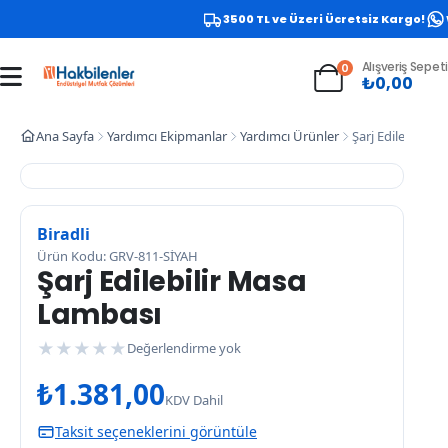
3500 TL ve Üzeri Ücretsiz Kargo!
W
Alışveriş Sepeti
0
₺
0,00
Ana Sayfa
Yardımcı Ekipmanlar
Yardımcı Ürünler
Şarj Edilebilir 
Biradli
Ürün Kodu: GRV-811-SİYAH
Şarj Edilebilir Masa
Lambası
★
★
★
★
★
Değerlendirme yok
₺
1.381,00
KDV Dahil
Taksit seçeneklerini görüntüle