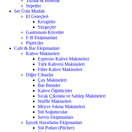
Tuzluk & Biberlik
Sepetler
Set Üstü Mutfak
El Gereçleri
Kevgirler
Süzgeçler
Gastronom Küvetler
F-B Ekipmanlari
Pişiriciler
Cafe & Bar Ekipmanları
Kahve Makineleri
Espresso Kahve Makineleri
Türk Kahvesi Makineleri
Filtre Kahve Makineleri
Diğer Cihazlar
Çay Makineleri
Bar Blender
Kahve Öğütücüler
Sıcak Çikolata ve Sahlep Makineleri
Waffle Makineleri
Meyve Sıkma Makineleri
Süt Soğutucular
Servis Ekipmanları
İçecek Hazırlama Ekipmanları
Süt Potları (Pitcher)