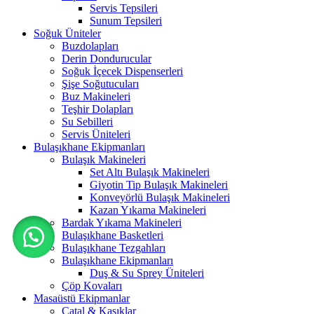
Servis Tepsileri
Sunum Tepsileri
Soğuk Üniteler
Buzdolapları
Derin Dondurucular
Soğuk İçecek Dispenserleri
Şişe Soğutucuları
Buz Makineleri
Teşhir Dolapları
Su Sebilleri
Servis Üniteleri
Bulaşıkhane Ekipmanları
Bulaşık Makineleri
Set Altı Bulaşık Makineleri
Giyotin Tip Bulaşık Makineleri
Konveyörlü Bulaşık Makineleri
Kazan Yıkama Makineleri
Bardak Yıkama Makineleri
Bulaşıkhane Basketleri
Bulaşıkhane Tezgahları
Bulaşıkhane Ekipmanları
Duş & Su Sprey Üniteleri
Çöp Kovaları
Masaüstü Ekipmanlar
Çatal & Kaşıklar