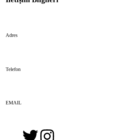
Hakbilenler Endüstriyel Mutfak
Adres
Macun Mahallesi 187. Cadde No: 54/12 Gimat Yenimahalle
Ankara 6105 Türkiye
Telefon
Merkez Tel :
0312 387 35 55
Whatsapp :
0530 773 0581
EMAIL
siparis@hakbilenler.com