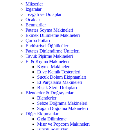
Mikserler
Izgaralar
Tezgah ve Dolaplar
Ocaklar
Benmariler
Patates Soyma Makineleri
Ekmek Dilimleme Makineleri
Çorba Potları
Endüstriyel Öğütücüler
Patates Dinlendirme Üniteleri
Tavuk Pişirme Makineleri
Et & Kıyma Makineleri
Kıyma Makineleri
Et ve Kemik Testereleri
Sucuk Dolum Ekipmanları
Et Parçalama Makineleri
Bıçak Steril Dolapları
Blenderler & Doğrayıcılar
Blenderler
Sebze Doğrama Makineleri
Soğan Doğrama Makineleri
Diğer Ekipmanlar
Gıda Dilimleme
Mısır ve Popcorn Makineleri
Isıtıcılı Sosluklar