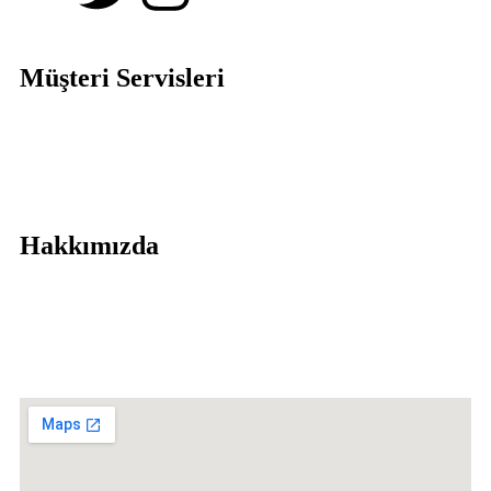
Müşteri Servisleri
Gizlilik ve KVKK
Geri Ödeme ve İade Politikası
Şartlar ve Koşullar
Hakkımızda
İletişim
Hakkımızda
Proje Çözümleri
Sıkça Sorulan Sorular