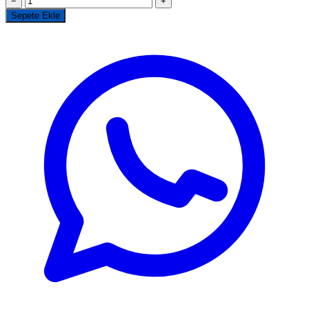
−
+
Sepete Ekle