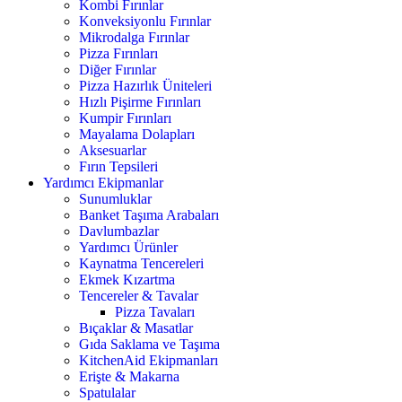
Kombi Fırınlar
Konveksiyonlu Fırınlar
Mikrodalga Fırınlar
Pizza Fırınları
Diğer Fırınlar
Pizza Hazırlık Üniteleri
Hızlı Pişirme Fırınları
Kumpir Fırınları
Mayalama Dolapları
Aksesuarlar
Fırın Tepsileri
Yardımcı Ekipmanlar
Sunumluklar
Banket Taşıma Arabaları
Davlumbazlar
Yardımcı Ürünler
Kaynatma Tencereleri
Ekmek Kızartma
Tencereler & Tavalar
Pizza Tavaları
Bıçaklar & Masatlar
Gıda Saklama ve Taşıma
KitchenAid Ekipmanları
Erişte & Makarna
Spatulalar