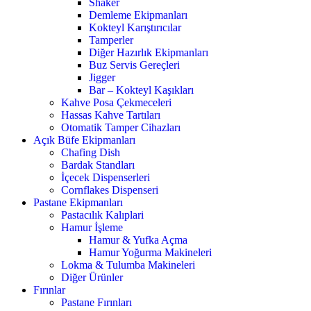
Shaker
Demleme Ekipmanları
Kokteyl Karıştırıcılar
Tamperler
Diğer Hazırlık Ekipmanları
Buz Servis Gereçleri
Jigger
Bar – Kokteyl Kaşıkları
Kahve Posa Çekmeceleri
Hassas Kahve Tartıları
Otomatik Tamper Cihazları
Açık Büfe Ekipmanları
Chafing Dish
Bardak Standları
İçecek Dispenserleri
Cornflakes Dispenseri
Pastane Ekipmanları
Pastacılık Kalıplari
Hamur İşleme
Hamur & Yufka Açma
Hamur Yoğurma Makineleri
Lokma & Tulumba Makineleri
Diğer Ürünler
Fırınlar
Pastane Fırınları