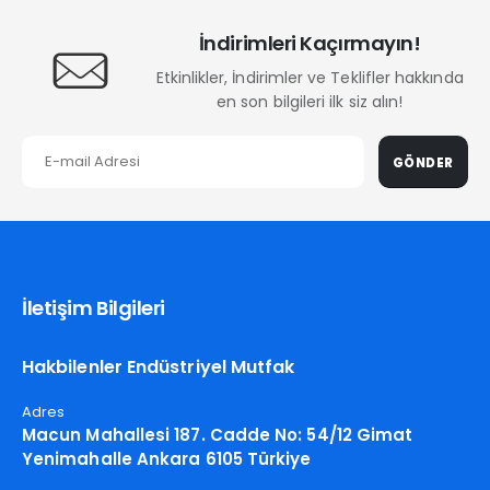
İndirimleri Kaçırmayın!
Etkinlikler, İndirimler ve Teklifler hakkında
en son bilgileri ilk siz alın!
GÖNDER
İletişim Bilgileri
Hakbilenler Endüstriyel Mutfak
Adres
Macun Mahallesi 187. Cadde No: 54/12 Gimat
Yenimahalle Ankara 6105 Türkiye