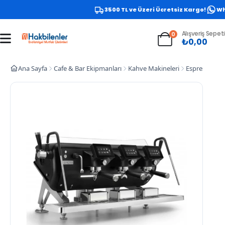
3500 TL ve Üzeri Ücretsiz Kargo!
What
Alışveriş Sepeti
0
₺
0,00
Ana Sayfa
Cafe & Bar Ekipmanları
Kahve Makineleri
Espresso Kah