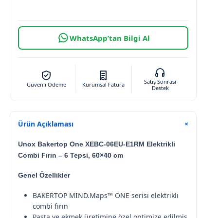
WhatsApp’tan Bilgi Al
Satış Sonrası
Güvenli Ödeme
Kurumsal Fatura
Destek
Ürün Açıklaması
+
Unox Bakertop One XEBC-06EU-E1RM Elektrikli
Combi Fırın – 6 Tepsi, 60×40 cm
Genel Özellikler
BAKERTOP MIND.Maps™ ONE serisi elektrikli
combi fırın
Pasta ve ekmek üretimine özel optimize edilmiş