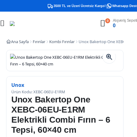
3500 TL ve Üzeri Ücretsiz Kargo!
Whatsapp Destek 
Alışveriş Sepeti
0
0
Ana Sayfa
Fırınlar
Kombi Fırınlar
Unox Bakertop One XEBC-06EU-E1
Unox
Ürün Kodu: XEBC-06EU-E1RM
Unox Bakertop One
XEBC-06EU-E1RM
Elektrikli Combi Fırın – 6
Tepsi, 60×40 cm