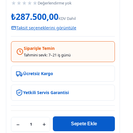
★
★
★
★
★
Değerlendirme yok
₺
287.500,00
KDV Dahil
Taksit seçeneklerini görüntüle
Siparişle Temin
Tahmini sevk: 7–21 iş günü
Ücretsiz Kargo
Yetkili Servis Garantisi
−
+
Sepete Ekle