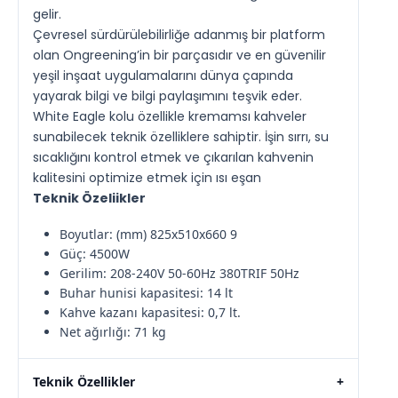
gelir.
Çevresel sürdürülebilirliğe adanmış bir platform
olan Ongreening’in bir parçasıdır ve en güvenilir
yeşil inşaat uygulamalarını dünya çapında
yayarak bilgi ve bilgi paylaşımını teşvik eder.
White Eagle kolu özellikle kremamsı kahveler
sunabilecek teknik özelliklere sahiptir. İşin sırrı, su
sıcaklığını kontrol etmek ve çıkarılan kahvenin
kalitesini optimize etmek için ısı eşan
Teknik Özeliikler
Boyutlar: (mm) 825x510x660 9
Güç: 4500W
Gerilim: 208-240V 50-60Hz 380TRIF 50Hz
Buhar hunisi kapasitesi: 14 lt
Kahve kazanı kapasitesi: 0,7 lt.
Net ağırlığı: 71 kg
Teknik Özellikler
+