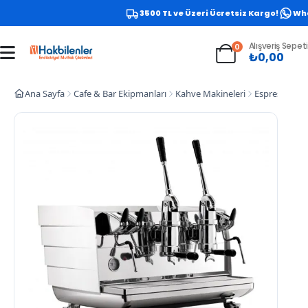
3500 TL ve Üzeri Ücretsiz Kargo!
Whats
Alışveriş Sepeti
0
₺
0,00
Ana Sayfa
Cafe & Bar Ekipmanları
Kahve Makineleri
Espresso Kah