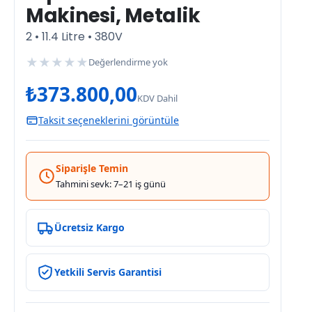
Makinesi, Metalik
2 • 11.4 Litre • 380V
★
★
★
★
★
Değerlendirme yok
₺
373.800,00
KDV Dahil
Taksit seçeneklerini görüntüle
Siparişle Temin
Tahmini sevk: 7–21 iş günü
Ücretsiz Kargo
Yetkili Servis Garantisi