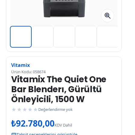
Vitamix
Ürün Kodu: 058674
Vitamix The Quiet One
Bar Blenderı, Gürültü
Önleyicili, 1500 W
★
★
★
★
★
Değerlendirme yok
₺
92.780,00
KDV Dahil
Taksit seçeneklerini görüntüle