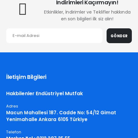
İndirimleri Kaçırmayın!
Etkinlikler, İndirimler ve Teklifler hakkında
en son bilgileri ilk siz alın!
GÖNDER
İletişim Bilgileri
Hakbilenler Endüstriyel Mutfak
Adres
Macun Mahallesi 187. Cadde No: 54/12 Gimat
Yenimahalle Ankara 6105 Türkiye
Telefon