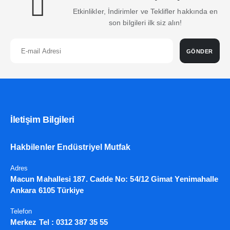
Etkinlikler, İndirimler ve Teklifler hakkında en
son bilgileri ilk siz alın!
GÖNDER
İletişim Bilgileri
Hakbilenler Endüstriyel Mutfak
Adres
Macun Mahallesi 187. Cadde No: 54/12 Gimat Yenimahalle
Ankara 6105 Türkiye
Telefon
Merkez Tel :
0312 387 35 55