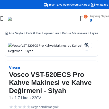
3500 TL ve Üzeri Ücretsiz Kargo!
Whatsapp De
Alışveriş Sepeti
0
0
Ana Sayfa
Cafe & Bar Ekipmanları
Kahve Makineleri
Espresso Kah
Vosco
Vosco VST-520ECS Pro
Kahve Makinesi ve Kahve
Değirmeni - Siyah
1 • 1.7 Litre • 220V
★
★
★
★
★
Değerlendirme yok