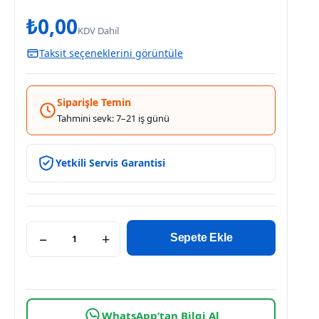
₺
0,00
KDV Dahil
Taksit seçeneklerini görüntüle
Siparişle Temin
Tahmini sevk: 7–21 iş günü
Yetkili Servis Garantisi
−
+
Sepete Ekle
WhatsApp’tan Bilgi Al