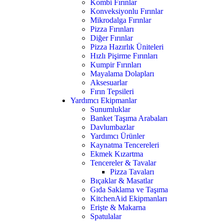
Kombi Fırınlar
Konveksiyonlu Fırınlar
Mikrodalga Fırınlar
Pizza Fırınları
Diğer Fırınlar
Pizza Hazırlık Üniteleri
Hızlı Pişirme Fırınları
Kumpir Fırınları
Mayalama Dolapları
Aksesuarlar
Fırın Tepsileri
Yardımcı Ekipmanlar
Sunumluklar
Banket Taşıma Arabaları
Davlumbazlar
Yardımcı Ürünler
Kaynatma Tencereleri
Ekmek Kızartma
Tencereler & Tavalar
Pizza Tavaları
Bıçaklar & Masatlar
Gıda Saklama ve Taşıma
KitchenAid Ekipmanları
Erişte & Makarna
Spatulalar