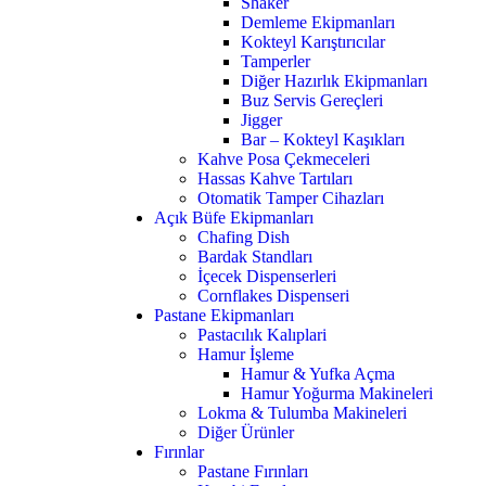
Shaker
Demleme Ekipmanları
Kokteyl Karıştırıcılar
Tamperler
Diğer Hazırlık Ekipmanları
Buz Servis Gereçleri
Jigger
Bar – Kokteyl Kaşıkları
Kahve Posa Çekmeceleri
Hassas Kahve Tartıları
Otomatik Tamper Cihazları
Açık Büfe Ekipmanları
Chafing Dish
Bardak Standları
İçecek Dispenserleri
Cornflakes Dispenseri
Pastane Ekipmanları
Pastacılık Kalıplari
Hamur İşleme
Hamur & Yufka Açma
Hamur Yoğurma Makineleri
Lokma & Tulumba Makineleri
Diğer Ürünler
Fırınlar
Pastane Fırınları