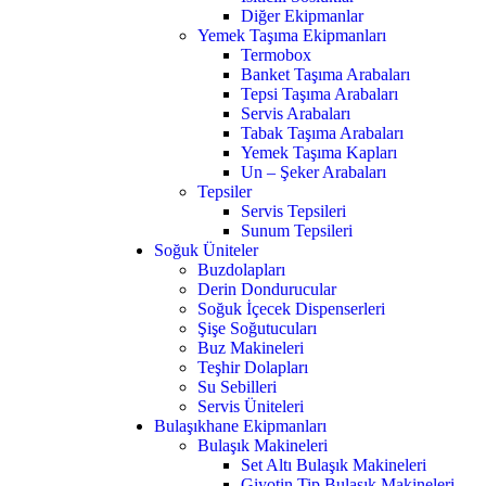
Diğer Ekipmanlar
Yemek Taşıma Ekipmanları
Termobox
Banket Taşıma Arabaları
Tepsi Taşıma Arabaları
Servis Arabaları
Tabak Taşıma Arabaları
Yemek Taşıma Kapları
Un – Şeker Arabaları
Tepsiler
Servis Tepsileri
Sunum Tepsileri
Soğuk Üniteler
Buzdolapları
Derin Dondurucular
Soğuk İçecek Dispenserleri
Şişe Soğutucuları
Buz Makineleri
Teşhir Dolapları
Su Sebilleri
Servis Üniteleri
Bulaşıkhane Ekipmanları
Bulaşık Makineleri
Set Altı Bulaşık Makineleri
Giyotin Tip Bulaşık Makineleri