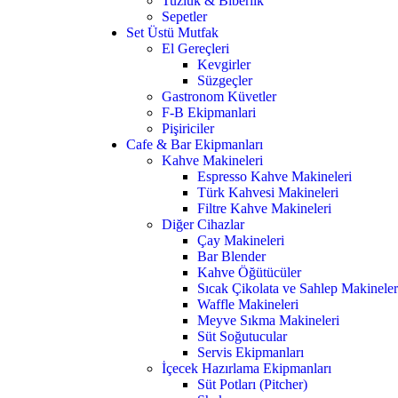
Tuzluk & Biberlik
Sepetler
Set Üstü Mutfak
El Gereçleri
Kevgirler
Süzgeçler
Gastronom Küvetler
F-B Ekipmanlari
Pişiriciler
Cafe & Bar Ekipmanları
Kahve Makineleri
Espresso Kahve Makineleri
Türk Kahvesi Makineleri
Filtre Kahve Makineleri
Diğer Cihazlar
Çay Makineleri
Bar Blender
Kahve Öğütücüler
Sıcak Çikolata ve Sahlep Makineler
Waffle Makineleri
Meyve Sıkma Makineleri
Süt Soğutucular
Servis Ekipmanları
İçecek Hazırlama Ekipmanları
Süt Potları (Pitcher)