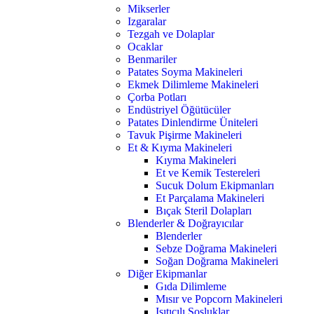
Mikserler
Izgaralar
Tezgah ve Dolaplar
Ocaklar
Benmariler
Patates Soyma Makineleri
Ekmek Dilimleme Makineleri
Çorba Potları
Endüstriyel Öğütücüler
Patates Dinlendirme Üniteleri
Tavuk Pişirme Makineleri
Et & Kıyma Makineleri
Kıyma Makineleri
Et ve Kemik Testereleri
Sucuk Dolum Ekipmanları
Et Parçalama Makineleri
Bıçak Steril Dolapları
Blenderler & Doğrayıcılar
Blenderler
Sebze Doğrama Makineleri
Soğan Doğrama Makineleri
Diğer Ekipmanlar
Gıda Dilimleme
Mısır ve Popcorn Makineleri
Isıtıcılı Sosluklar