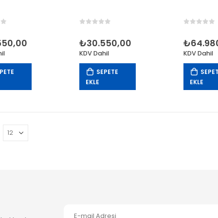
of 5
0
out of 5
0
out of
550,00
₺
30.550,00
₺
64.98
il
KDV Dahil
KDV Dahil
PETE
SEPETE
SEPE
EKLE
EKLE