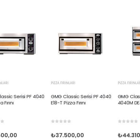
INLARI
PIZZA FIRINLARI
PIZZA FIRINLA
assic Serisi PF 4040
GMG Classic Serisi PF 4040
GMG Class
a Fırını
E18-T Pizza Fırını
4040M DE4 
of 5
0
out of 5
0
out of
400,00
₺
37.500,00
₺
44.31