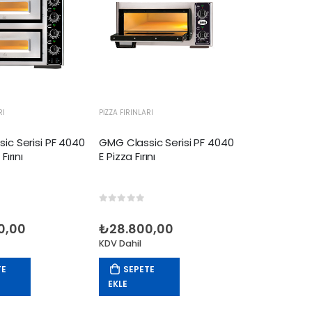
RI
PIZZA FIRINLARI
ic Serisi PF 4040
GMG Classic Serisi PF 4040
Fırını
E Pizza Fırını
 5
0
out of 5
0,00
₺
28.800,00
KDV Dahil
TE
SEPETE
EKLE