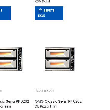
KDV Dahil
TE
SEPETE
EKLE
RI
PIZZA FIRINLARI
ic Serisi PF 6262
GMG Classic Serisi PF 6262
a Fırını
DE Pizza Fırını