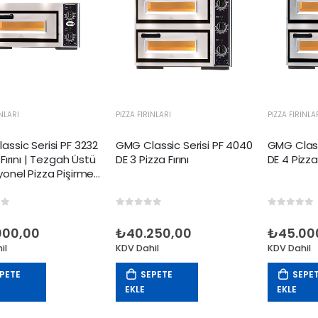
INLARI
PIZZA FIRINLARI
PIZZA FIRINLA
ssic Serisi PF 3232
GMG Classic Serisi PF 4040
GMG Class
 Fırını | Tezgah Üstü
DE 3 Pizza Fırını
DE 4 Pizza 
yonel Pizza Pişirme
of 5
0
out of 5
0
out of
000,00
₺
40.250,00
₺
45.00
il
KDV Dahil
KDV Dahil
PETE
SEPETE
SEPE
EKLE
EKLE