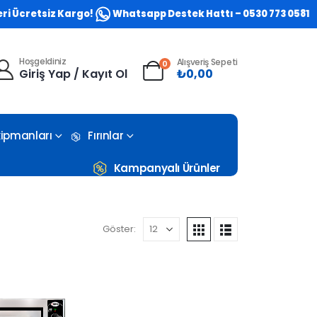
etsiz Kargo!
Whatsapp Destek Hattı – 0530 773 0581
Hoşgeldiniz
Alışveriş Sepeti
0
Giriş Yap / Kayıt Ol
₺
0,00
Ekipmanları
Fırınlar
Kampanyalı Ürünler
Göster: