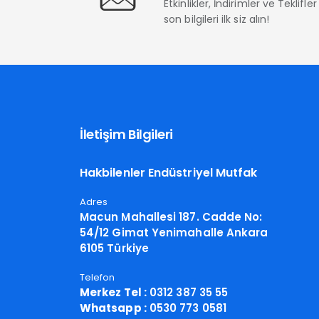
Etkinlikler, İndirimler ve Teklifl
son bilgileri ilk siz alın!
İletişim Bilgileri
Hakbilenler Endüstriyel Mutfak
Adres
Macun Mahallesi 187. Cadde No:
54/12 Gimat Yenimahalle Ankara
6105 Türkiye
Telefon
Merkez Tel :
0312 387 35 55
Whatsapp :
0530 773 0581