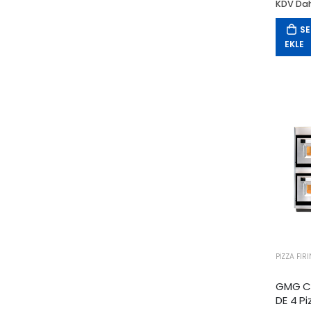
KDV Dah
SE
EKLE
PIZZA FIR
GMG Cl
DE 4 Piz