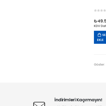
0
out 
₺
49.
KDV Dah
SE
EKLE
Göster:
İndirimleri Kaçırmayın!