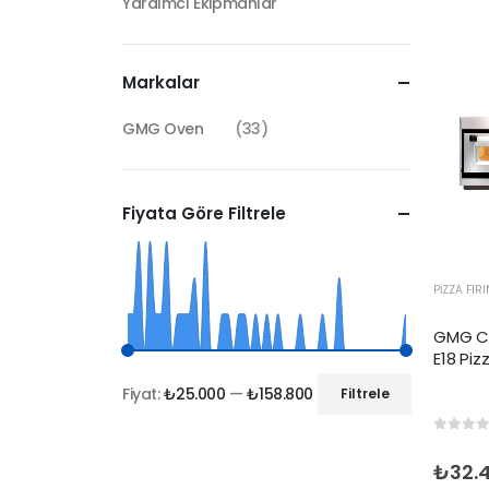
Yardımcı Ekipmanlar
Markalar
GMG Oven
(33)
Fiyata Göre Filtrele
PIZZA FIR
GMG Cl
E18 Pizz
Fiyat:
₺25.000
—
₺158.800
Filtrele
0
out 
₺
32.