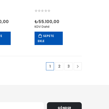
 5
0
out of 5
0,00
₺
55.100,00
KDV Dahil
TE
SEPETE
EKLE
1
2
3
GÖNDER