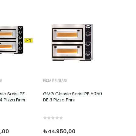
RI
PIZZA FIRINLARI
ic Serisi PF
GMG Classic Serisi PF 5050
Pizza Fırını
DE 3 Pizza Fırını
 5
0
out of 5
0,00
₺
44.950,00