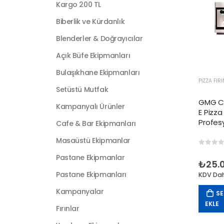
Kargo 200 TL
Biberlik ve Kürdanlık
Blenderler & Doğrayıcılar
Açık Büfe Ekipmanları
Bulaşıkhane Ekipmanları
PIZZA FIR
Setüstü Mutfak
GMG Cla
Kampanyalı Ürünler
E Pizza
Profes
Cafe & Bar Ekipmanları
Fırını
Masaüstü Ekipmanlar
0
out 
Pastane Ekipmanlar
₺
25.
Pastane Ekipmanları
KDV Dah
Kampanyalar
SE
EKLE
Fırınlar