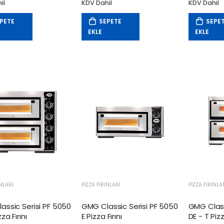
il
KDV Dahil
KDV Dahil
PETE
SEPETE
SEPE
EKLE
EKLE
INLARI
PIZZA FIRINLARI
PIZZA FIRINLA
assic Serisi PF 5050
GMG Classic Serisi PF 5050
GMG Class
za Fırını
E Pizza Fırını
DE - T Pizz