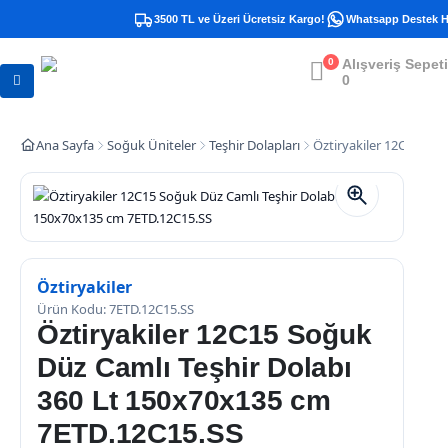
3500 TL ve Üzeri Ücretsiz Kargo!
Whatsapp Destek Hat
0
Alışveriş Sepeti
0
Ana Sayfa
Soğuk Üniteler
Teşhir Dolapları
Öztiryakiler 12C15 So
Öztiryakiler
Ürün Kodu: 7ETD.12C15.SS
Öztiryakiler 12C15 Soğuk
Düz Camlı Teşhir Dolabı
360 Lt 150x70x135 cm
7ETD.12C15.SS