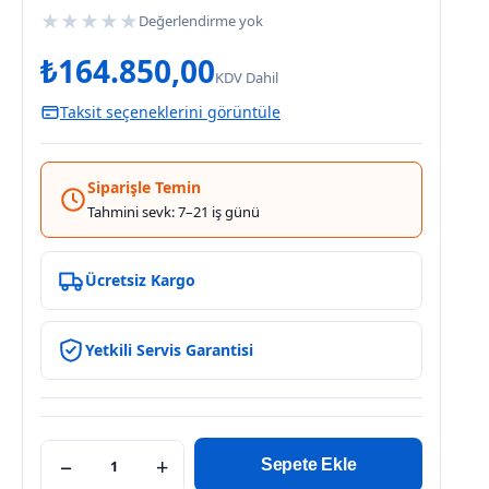
★
★
★
★
★
Değerlendirme yok
₺
164.850,00
KDV Dahil
Taksit seçeneklerini görüntüle
Siparişle Temin
Tahmini sevk: 7–21 iş günü
Ücretsiz Kargo
Yetkili Servis Garantisi
−
+
Sepete Ekle