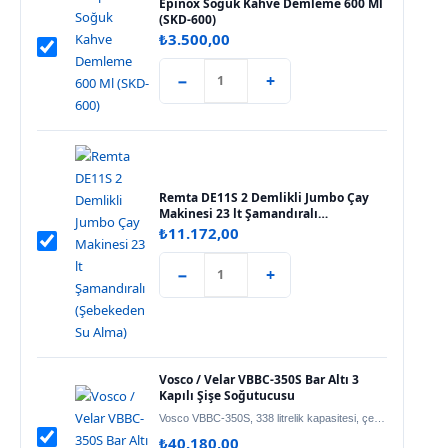
Epinox Soğuk Kahve Demleme 600 Ml
(SKD-600)
₺
3.500,00
−
+
Remta DE11S 2 Demlikli Jumbo Çay
Makinesi 23 lt Şamandıralı
(Şebekeden Su Alma)
₺
11.172,00
−
+
Vosco / Velar VBBC-350S Bar Altı 3
Kapılı Şişe Soğutucusu
Vosco VBBC-350S, 338 litrelik kapasitesi, çevreci R600 gazı ve üç çarpma kapaklı…
₺
40.180,00