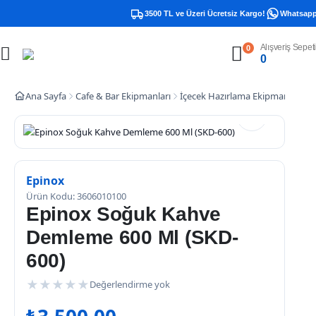
3500 TL ve Üzeri Ücretsiz Kargo!
Whatsapp De
Alışveriş Sepeti
0
0
Ana Sayfa
Cafe & Bar Ekipmanları
İçecek Hazırlama Ekipmanları
D
Epinox
Ürün Kodu: 3606010100
Epinox Soğuk Kahve
Demleme 600 Ml (SKD-
600)
★
★
★
★
★
Değerlendirme yok