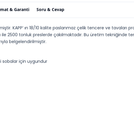
imat & Garanti
Soru & Cevap
rilmiştir. KAPP’ ın 18/10 kalite paslanmaz çelik tencere ve tavaları p
le 2500 tonluk preslerde çakılmaktadır. Bu üretim tekniğinde tenc
yla belgelendirilmiştir.
li sobalar için uygundur