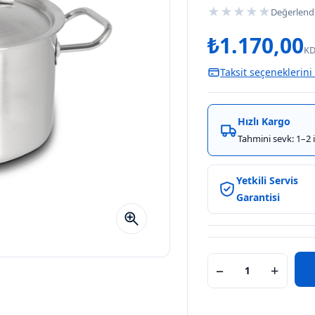
★
★
★
★
★
Değerlend
₺
1.170,00
KD
Taksit seçeneklerini
Hızlı Kargo
Tahmini sevk: 1–2 
Yetkili Servis
Garantisi
−
+