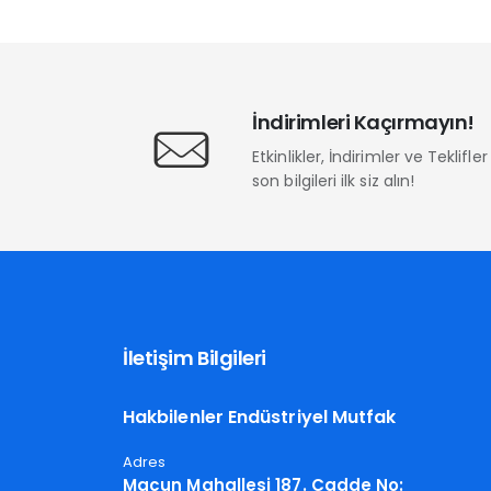
İndirimleri Kaçırmayın!
Etkinlikler, İndirimler ve Teklifl
son bilgileri ilk siz alın!
İletişim Bilgileri
Hakbilenler Endüstriyel Mutfak
Adres
Macun Mahallesi 187. Cadde No: