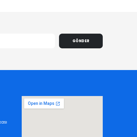
GÖNDER
kası