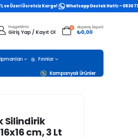
eri Ücretsiz Kargo!
Whatsapp Destek Hattı – 0530 773 0581
Hoşgeldiniz
Alışveriş Sepeti
0
Giriş Yap / Kayıt Ol
₺
0,00
Ekipmanları
Fırınlar
Kampanyalı Ürünler
 Silindirik
16x16 cm, 3 Lt