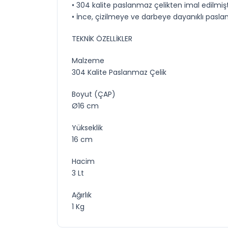
• 304 kalite paslanmaz çelikten imal edilmişt
• İnce, çizilmeye ve darbeye dayanıklı pasla
TEKNİK ÖZELLİKLER
Malzeme
304 Kalite Paslanmaz Çelik
Boyut (ÇAP)
Ø16 cm
Yükseklik
16 cm
Hacim
3 Lt
Ağırlık
1 Kg