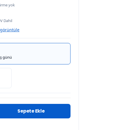
irme yok
V Dahil
 görüntüle
iş günü
Sepete Ekle