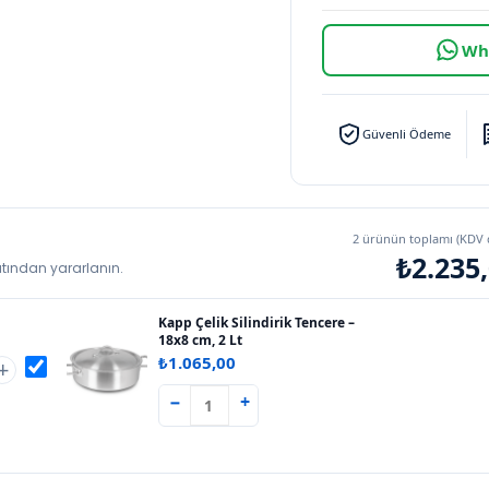
Wha
Güvenli Ödeme
2 ürünün toplamı (KDV d
₺2.235
iyatından yararlanın.
Kapp Çelik Silindirik Tencere –
18x8 cm, 2 Lt
₺
1.065,00
+
−
+