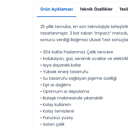
Ürün Açıklaması
Teknik Özellikler
Tesl
25 yıllık tecrübe, en son teknolojiyle birleşti
tasarlanmıştır. 3 kat taban “impact” metodu i
sonucu verdiği Bağımsız Ulusal Test sonuçları
• 304 Kalite Paslanmaz Çelik tencere
• İndüksiyon, gaz, seramik ocaklar ve elektrik
• Isıya dayanıklı kollar
• Yüksek enerji tasarrufu
• Su tasarrufu sağlayan pişirme özelliği
• Eşit ısı dağılımı
• Optimum ısı depolama
• Bulaşık makinesinde yıkanabilir
• Kolay kullanım
• Kolay temizlenir
• Pürüzsüz yüzey
• Saten çelik