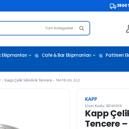
3500 TL ve Üz
Tüm Kategoriler
 Ekipmanları
Cafe & Bar Ekipmanları
Pattiseri 
r
Kapp Çelik Silindirik Tencere – 16×16 cm, 3 Lt
KAPP
Ürün Kodu: 30141616
Kapp Çelik
Tencere – 