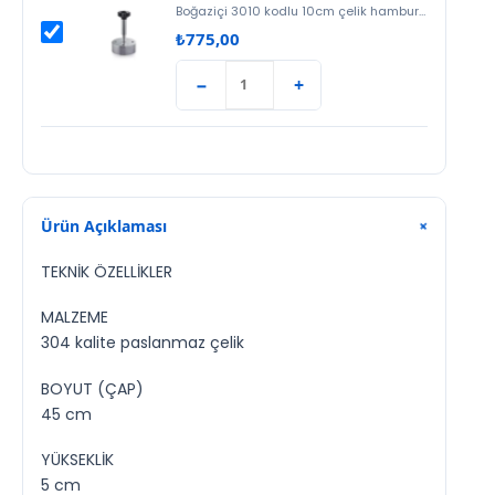
Boğaziçi 3010 kodlu 10cm çelik hamburger köfte presi ile profesyonel köfteler hazırlayın.…
₺
775,00
−
+
Ürün Açıklaması
+
TEKNİK ÖZELLİKLER
MALZEME
304 kalite paslanmaz çelik
BOYUT (ÇAP)
45 cm
YÜKSEKLİK
5 cm