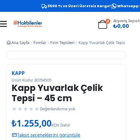
3500 TL ve Üzeri Ücretsiz Kargo!
Whatsapp Des
Alışveriş Sepeti
0
₺
0,00
Ana Sayfa
Fırınlar
Fırın Tepsileri
Kapp Yuvarlak Çelik Tepsi – 45 cm
KAPP
Ürün Kodu: 30704505
Kapp Yuvarlak Çelik
Tepsi – 45 cm
★
★
★
★
★
Değerlendirme yok
₺
1.255,00
KDV Dahil
Taksit seçeneklerini görüntüle