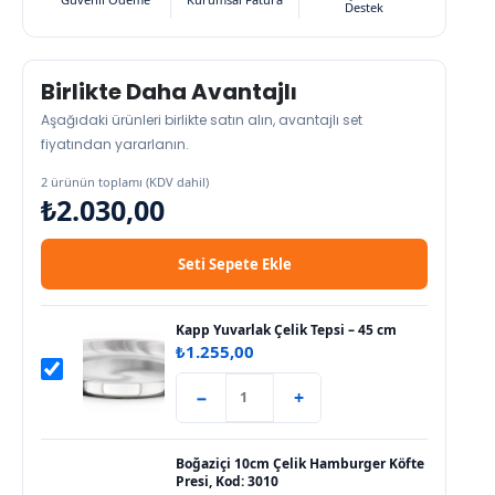
Destek
Birlikte Daha Avantajlı
Aşağıdaki ürünleri birlikte satın alın, avantajlı set
fiyatından yararlanın.
2 ürünün toplamı (KDV dahil)
₺2.030,00
Seti Sepete Ekle
Kapp Yuvarlak Çelik Tepsi – 45 cm
₺
1.255,00
−
+
Boğaziçi 10cm Çelik Hamburger Köfte
Presi, Kod: 3010