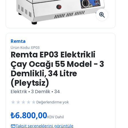
Remta
Ürün Kodu: EP03
Remta EP03 Elektrikli
Çay Ocağı 55 Model - 3
Demlikli, 34 Litre
(Pleytsiz)
Elektrik • 3 Demlik • 34
★
★
★
★
★
Değerlendirme yok
₺
6.800,00
KDV Dahil
Taksit seçeneklerini görüntüle