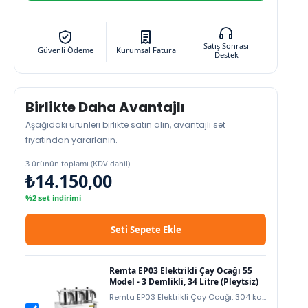
Satış Sonrası
Güvenli Ödeme
Kurumsal Fatura
Destek
Birlikte Daha Avantajlı
Aşağıdaki ürünleri birlikte satın alın, avantajlı set
fiyatından yararlanın.
3 ürünün toplamı (KDV dahil)
₺14.150,00
%2 set indirimi
Seti Sepete Ekle
Remta EP03 Elektrikli Çay Ocağı 55
Model - 3 Demlikli, 34 Litre (Pleytsiz)
Remta EP03 Elektrikli Çay Ocağı, 304 kalite paslanmaz çelik gövdesiyle dayanıklı, hijyenik…