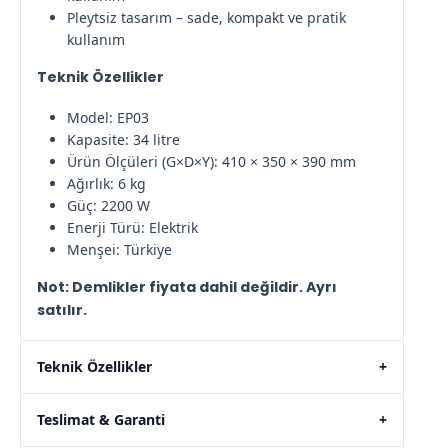
Pleytsiz tasarım – sade, kompakt ve pratik
kullanım
Teknik Özellikler
Model: EP03
Kapasite: 34 litre
Ürün Ölçüleri (G×D×Y): 410 × 350 × 390 mm
Ağırlık: 6 kg
Güç: 2200 W
Enerji Türü: Elektrik
Menşei: Türkiye
Not: Demlikler fiyata dahil değildir. Ayrı
satılır.
Teknik Özellikler
+
Teslimat & Garanti
+