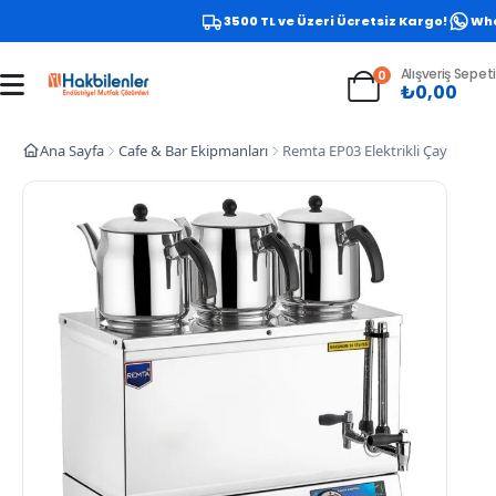
3500 TL ve Üzeri Ücretsiz Kargo!
Whats
Alışveriş Sepeti
0
₺
0,00
Ana Sayfa
Cafe & Bar Ekipmanları
Remta EP03 Elektrikli Çay Ocağı 55