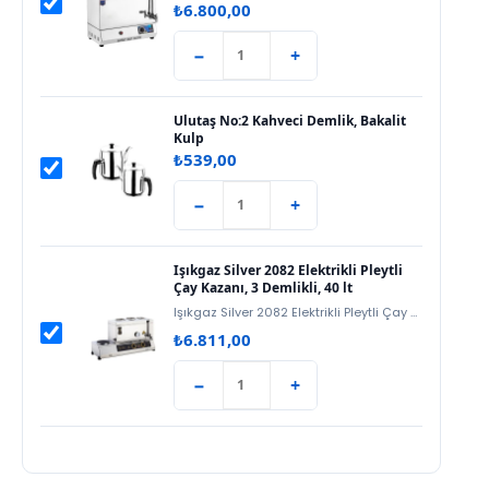
₺
6.800,00
−
+
Ulutaş No:2 Kahveci Demlik, Bakalit
Kulp
₺
539,00
−
+
Işıkgaz Silver 2082 Elektrikli Pleytli
Çay Kazanı, 3 Demlikli, 40 lt
Işıkgaz Silver 2082 Elektrikli Pleytli Çay Kazanı, 40 litre hacim ve 3…
₺
6.811,00
−
+