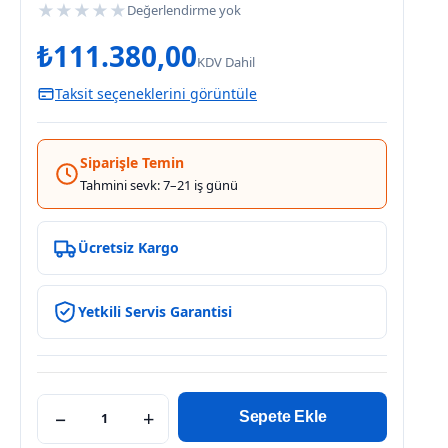
★
★
★
★
★
Değerlendirme yok
₺
111.380,00
KDV Dahil
Taksit seçeneklerini görüntüle
Siparişle Temin
Tahmini sevk: 7–21 iş günü
Ücretsiz Kargo
Yetkili Servis Garantisi
−
+
Sepete Ekle