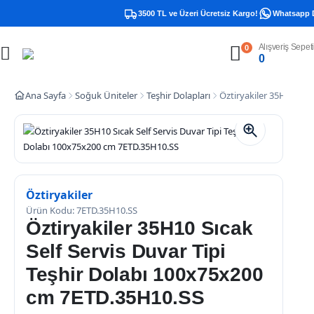
3500 TL ve Üzeri Ücretsiz Kargo!
Whatsapp De
Alışveriş Sepeti
0
0
Ana Sayfa
Soğuk Üniteler
Teşhir Dolapları
Öztiryakiler 35H10 Sıc
Öztiryakiler
Ürün Kodu: 7ETD.35H10.SS
Öztiryakiler 35H10 Sıcak
Self Servis Duvar Tipi
Teşhir Dolabı 100x75x200
cm 7ETD.35H10.SS